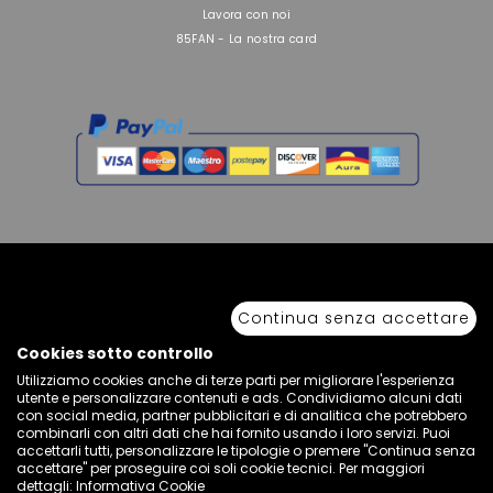
Lavora con noi
85FAN - La nostra card
Continua senza accettare
Copyright © 2026 Sport 85 S.R.L. - All Rights Reserved. È vietata la riproduzione
anche parziale.
Via Piave Km 68,600 • 04100 Latina, Italia | P.IVA 01222400598 • N° REA LT -
Cookies sotto controllo
77855
Utilizziamo cookies anche di terze parti per migliorare l'esperienza
utente e personalizzare contenuti e ads. Condividiamo alcuni dati
con social media, partner pubblicitari e di analitica che potrebbero
combinarli con altri dati che hai fornito usando i loro servizi. Puoi
accettarli tutti, personalizzare le tipologie o premere "Continua senza
accettare" per proseguire coi soli cookie tecnici. Per maggiori
dettagli:
Informativa Cookie