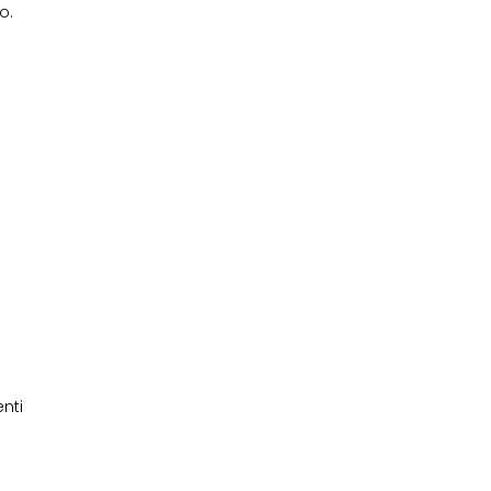
o.
nti