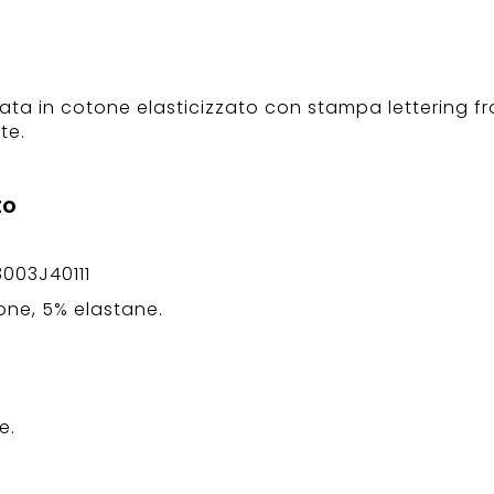
ata in cotone elasticizzato con stampa lettering fro
te.
to
3003J40111
ne, 5% elastane.
e.