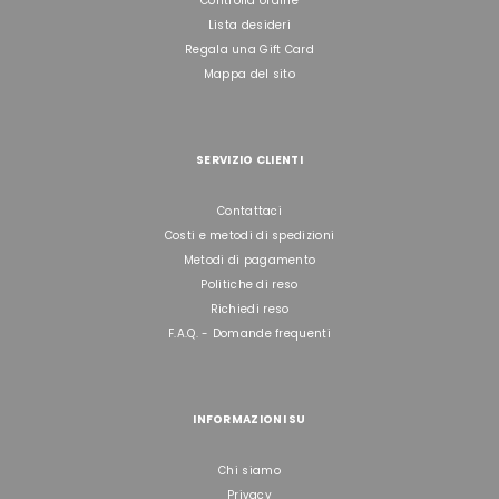
Controlla ordine
Lista desideri
Regala una Gift Card
Mappa del sito
SERVIZIO CLIENTI
Contattaci
Costi e metodi di spedizioni
Metodi di pagamento
Politiche di reso
Richiedi reso
F.A.Q. - Domande frequenti
INFORMAZIONI SU
Chi siamo
Privacy