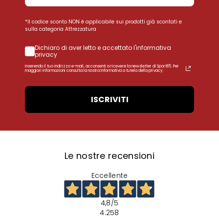
*Il codice sconto NON è applicabile sui prodotti già scontati e
sulla categoria Attrezzatura
Dichiaro di aver letto e accettato l'informativa
privacy
Inserendo il tuo indirizzo e-mail, acconsenti a ricevere la newsletter di Sport85. Per
maggiori informazioni consulta la nostra Informativa a tutela della privacy.
ISCRIVITI
Le nostre recensioni
Eccellente
4,8
/5
4.258