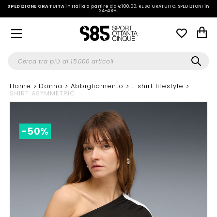
SPEDIZIONE GRATUITA
in Italia a partire da €100,00.
RESO GRATUITO. SPEDIZIONI in
24-48H
.
Home
Donna
Abbigliamento
t-shirt lifestyle
T-
SHIRT ASYMMETRIC
-50%