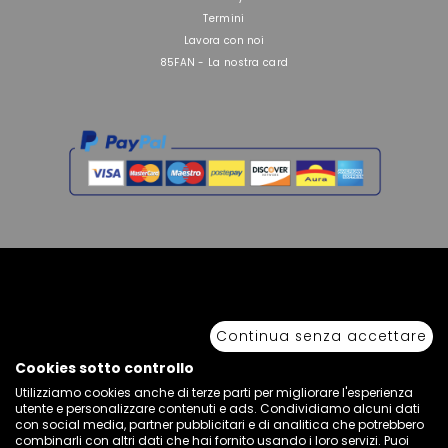
Termini
Lavora con noi
85FAN - La nostra card
Copyright © 2026 Sport 85 S.R.L. - All Rights Reserved. È vietata la riproduzione
anche parziale.
Continua senza accettare
Via Piave Km 68,600 • 04100 Latina, Italia | P.IVA 01222400598 • N° REA LT -
77855
Cookies sotto controllo
Utilizziamo cookies anche di terze parti per migliorare l'esperienza
utente e personalizzare contenuti e ads. Condividiamo alcuni dati
con social media, partner pubblicitari e di analitica che potrebbero
combinarli con altri dati che hai fornito usando i loro servizi. Puoi