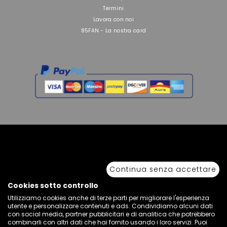
Termini
Lavora con noi
85FAN - La nostra card
Copyright © 2026 Sport 85 S.R.L. - All Rights Reserved. È vietata la riproduzione
anche parziale.
Continua senza accettare
Via Piave Km 68,600 • 04100 Latina, Italia | P.IVA 01222400598 • N° REA LT -
77855
Cookies sotto controllo
Utilizziamo cookies anche di terze parti per migliorare l'esperienza
utente e personalizzare contenuti e ads. Condividiamo alcuni dati
con social media, partner pubblicitari e di analitica che potrebbero
combinarli con altri dati che hai fornito usando i loro servizi. Puoi