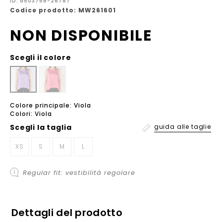
ID: a503758-26787
Codice prodotto: MW261601
NON DISPONIBILE
Scegli il colore
Colore principale: Viola
Colori: Viola
Scegli la
taglia
guida alle taglie
XS
S
M
L
Regular fit: vestibilità regolare
Dettagli del prodotto