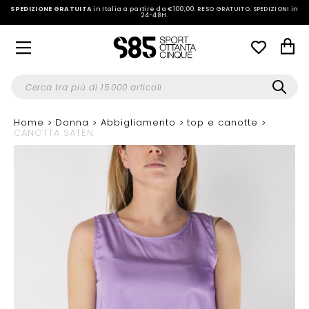
SPEDIZIONE GRATUITA
in Italia a partire da €100,00.
RESO GRATUITO. SPEDIZIONI in
24-48H
.
Home
Donna
Abbigliamento
top e canotte
CANOTTA SATEN