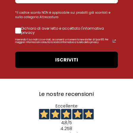
*Il codice sconto NON è applicabile sui prodotti già scontati e
sulla categoria Attrezzatura
Dichiaro di aver letto e accettato l'informativa
privacy
Inserendo il tuo indirizzo e-mail, acconsenti a ricevere la newsletter di Sport85. Per
maggiori informazioni consulta la nostra Informativa a tutela della privacy.
ISCRIVITI
Le nostre recensioni
Eccellente
4,8
/5
4.258