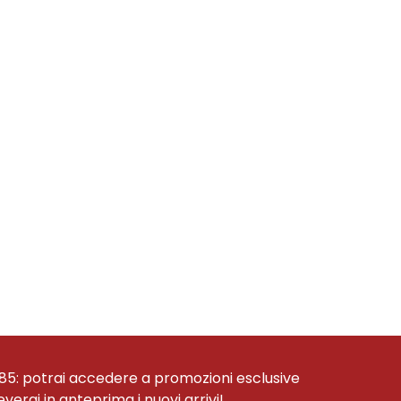
85: potrai accedere a promozioni esclusive
ceverai in anteprima i nuovi arrivi!