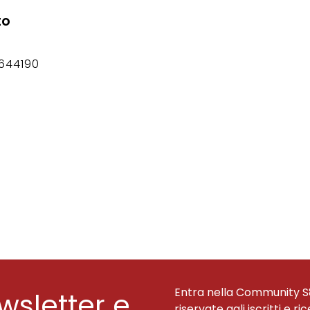
to
644190
Entra nella Community S
ewsletter e
riservate agli iscritti e ri