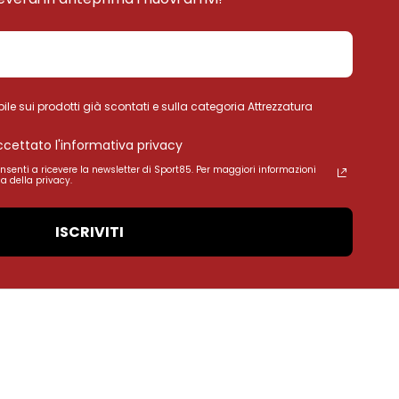
ile sui prodotti già scontati e sulla categoria Attrezzatura
accettato l'informativa privacy
onsenti a ricevere la newsletter di Sport85. Per maggiori informazioni
a della privacy.
ISCRIVITI