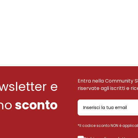
Entra nella Community S
ewsletter e
riservate agli iscritti e ri
uno
sconto
*Il codice sconto NON è applicab