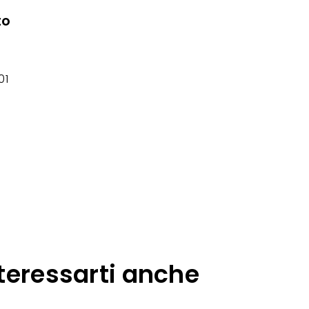
to
01
teressarti anche