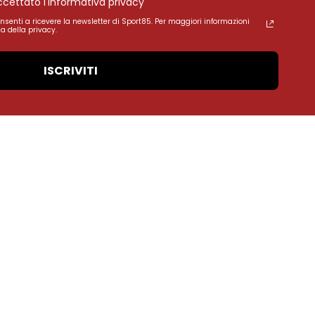
accettato l'informativa privacy
onsenti a ricevere la newsletter di Sport85. Per maggiori informazioni
a della privacy.
ISCRIVITI