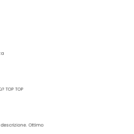
za
iù? TOP TOP
descrizione. Ottimo