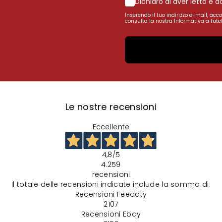
Dichiaro di aver letto e 
Inserendo il tuo indirizzo e-mail, acc
consulta la nostra Informativa a tutel
Le nostre recensioni
Eccellente
4,8
/5
4.259
recensioni
Il totale delle recensioni indicate include la somma di:
Recensioni Feedaty
2107
Recensioni Ebay