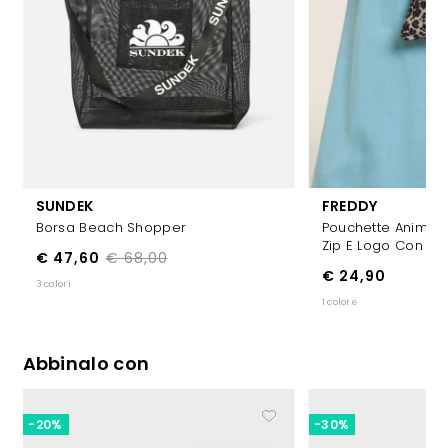
SUNDEK
FREDDY
Borsa Beach Shopper
Pouchette Animali
Zip E Logo Con Str
€ 47,60
€ 68,00
€ 24,90
3 colori
1 colore
Abbinalo con
-20%
-30%