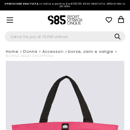
SPEDIZIONE GRATUITA
in Italia a partire da €100,00.
RESO GRATUITO. SPEDIZIONI in
24-48H
.
Home
Donna
Accessori
borse, zaini e valigie
BORSA MAXI SHOPPING