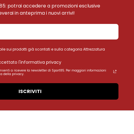
85: potrai accedere a promozioni esclusive
ceverai in anteprima i nuovi arrivi!
ile sui prodotti già scontati e sulla categoria Attrezzatura
accettato l'informativa privacy
onsenti a ricevere la newsletter di Sport85. Per maggiori informazioni
a della privacy.
ISCRIVITI