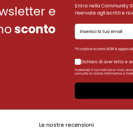
Entra nella Community S
ewsletter e
riservate agli iscritti e ri
uno
sconto
*Il codice sconto NON è applicab
Dichiaro di aver letto e 
Inserendo il tuo indirizzo e-mail, acc
consulta la nostra Informativa a tutel
Le nostre recensioni