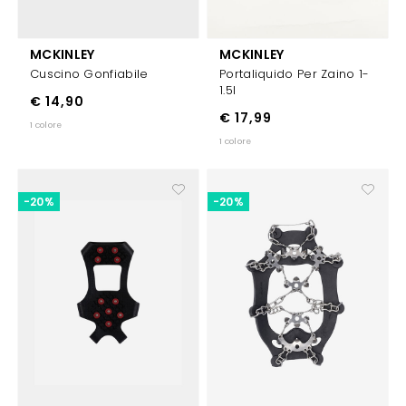
MCKINLEY
MCKINLEY
Cuscino Gonfiabile
Portaliquido Per Zaino 1-
1.5l
€ 14,90
€ 17,99
1 colore
1 colore
-20%
-20%