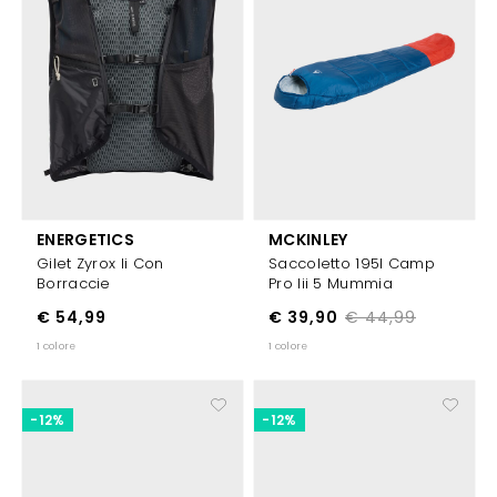
ENERGETICS
MCKINLEY
Gilet Zyrox Ii Con
Saccoletto 195l Camp
Borraccie
Pro Iii 5 Mummia
€ 54,99
€ 39,90
€ 44,99
1 colore
1 colore
-12%
-12%