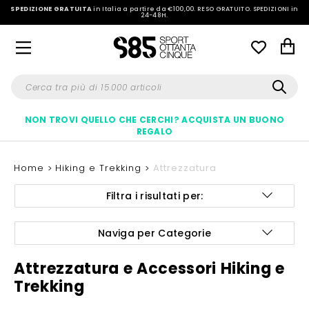
SPEDIZIONE GRATUITA
in Italia a partire da €100,00.
RESO GRATUITO. SPEDIZIONI in
24-48H
.
NON TROVI QUELLO CHE CERCHI? ACQUISTA UN BUONO
REGALO
Home
Hiking e Trekking
Attrezzatura
Filtra i risultati per:
Naviga per Categorie
Attrezzatura e Accessori Hiking e
Trekking