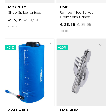
MCKINLEY
CMP
Shoe Spikes Unisex
Ramponi Ice Spiked
Crampons Unisex
€ 15,95
€ 19,99
€ 28,75
€ 35,95
1 colore
1 colore
-21%
-20%
COLUMBUS
MCKINLEY