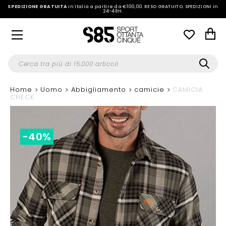
SPEDIZIONE GRATUITA
in Italia a partire da €100,00.
RESO GRATUITO. SPEDIZIONI in
24-48H
.
Home
Uomo
Abbigliamento
camicie
CAMICIA
CHECK
-40%