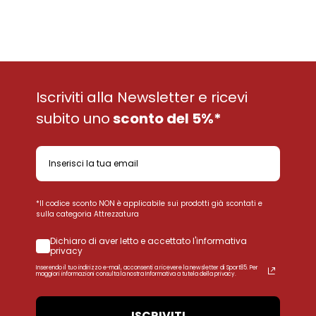
Iscriviti alla Newsletter e ricevi
subito uno
sconto del 5%*
*Il codice sconto NON è applicabile sui prodotti già scontati e
sulla categoria Attrezzatura
Dichiaro di aver letto e accettato l'informativa
privacy
Inserendo il tuo indirizzo e-mail, acconsenti a ricevere la newsletter di Sport85. Per
maggiori informazioni consulta la nostra Informativa a tutela della privacy.
ISCRIVITI