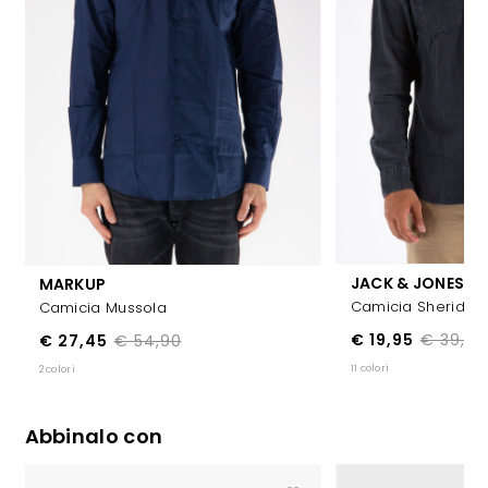
JACK & JONES
MARKUP
Camicia Sheridan
Camicia Mussola
€ 19,95
€ 39,99
€ 27,45
€ 54,90
11 colori
2 colori
Abbinalo con