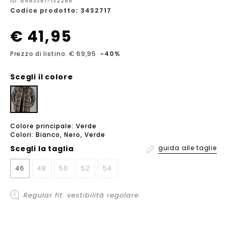
ID: a483381-132288
Codice prodotto: 34S2717
€ 41,95
Prezzo di listino: € 69,95
-40%
Scegli il colore
Colore principale: Verde
Colori: Bianco, Nero, Verde
Scegli la
taglia
guida alle taglie
46
48
50
52
54
Regular fit: vestibilità regolare.