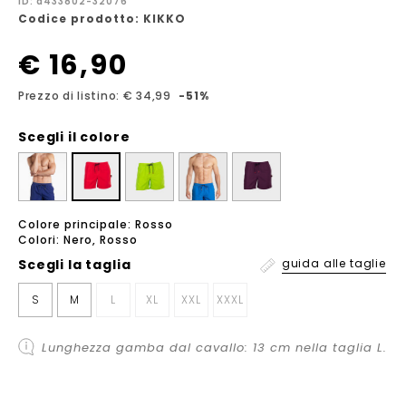
ID: a433802-32076
Codice prodotto: KIKKO
€ 16,90
Prezzo di listino: € 34,99
-51%
Scegli il colore
Colore principale: Rosso
Colori: Nero, Rosso
Scegli la
taglia
guida alle taglie
S
M
L
XL
XXL
XXXL
Lunghezza gamba dal cavallo: 13 cm nella taglia L.