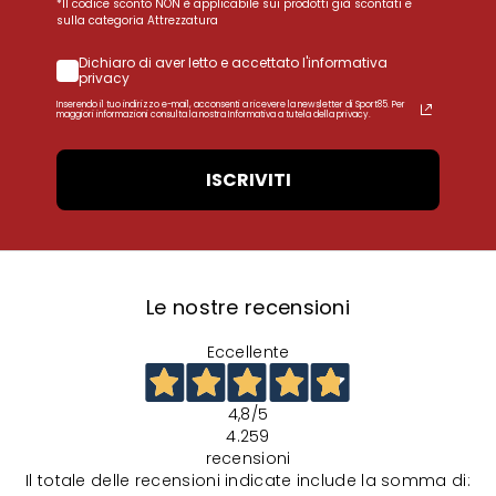
*Il codice sconto NON è applicabile sui prodotti già scontati e
sulla categoria Attrezzatura
Dichiaro di aver letto e accettato l'informativa
privacy
Inserendo il tuo indirizzo e-mail, acconsenti a ricevere la newsletter di Sport85. Per
maggiori informazioni consulta la nostra Informativa a tutela della privacy.
ISCRIVITI
Le nostre recensioni
Eccellente
4,8
/5
4.259
recensioni
Il totale delle recensioni indicate include la somma di: