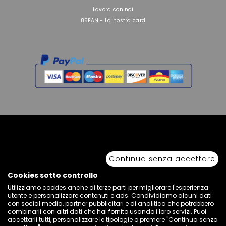
Lavora con noi
85FAN - La nostra card
Copyright © 2026 Sport 85 S.R.L. - All Rights Reserved. È vietata la riproduzione
anche parziale.
Continua senza accettare
Via Piave Km 68,600 • 04100 Latina, Italia | P.IVA 01222400598 • N° REA LT -
77855
Cookies sotto controllo
Utilizziamo cookies anche di terze parti per migliorare l'esperienza
utente e personalizzare contenuti e ads. Condividiamo alcuni dati
con social media, partner pubblicitari e di analitica che potrebbero
combinarli con altri dati che hai fornito usando i loro servizi. Puoi
accettarli tutti, personalizzare le tipologie o premere "Continua senza