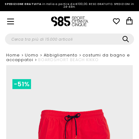
SPEDIZIONE GRATUITA
in Italia a partire da €100,00.
RESO GRATUITO. SPEDIZIONI in
24-48H
.
Home
Uomo
Abbigliamento
costumi da bagno e
accappatoi
BOARDSHORT BEACH KIKKO
-51%