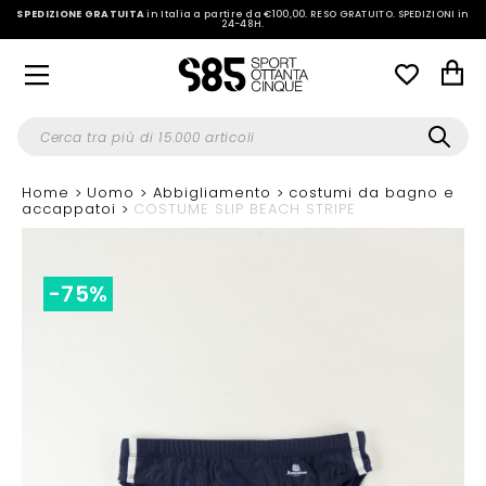
SPEDIZIONE GRATUITA
in Italia a partire da €100,00.
RESO GRATUITO. SPEDIZIONI in
24-48H
.
Home
Uomo
Abbigliamento
costumi da bagno e
accappatoi
COSTUME SLIP BEACH STRIPE
-75%