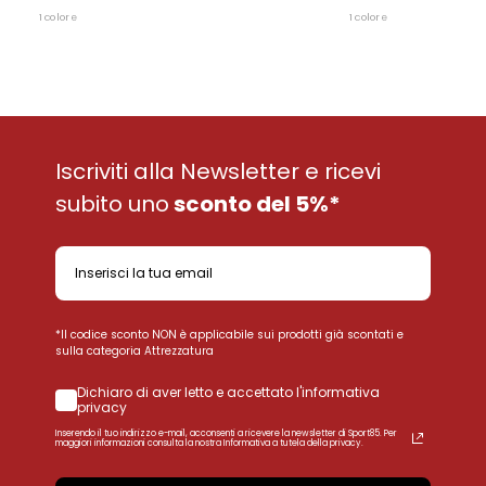
1 colore
1 colore
Iscriviti alla Newsletter e ricevi
subito uno
sconto del 5%*
*Il codice sconto NON è applicabile sui prodotti già scontati e
sulla categoria Attrezzatura
Dichiaro di aver letto e accettato l'informativa
privacy
Inserendo il tuo indirizzo e-mail, acconsenti a ricevere la newsletter di Sport85. Per
maggiori informazioni consulta la nostra Informativa a tutela della privacy.