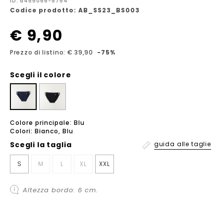
ID: a455066-5754
Codice prodotto: AB_SS23_BS003
€ 9,90
Prezzo di listino: € 39,90
-75%
Scegli il colore
Colore principale: Blu
Colori: Bianco, Blu
Scegli la
taglia
guida alle taglie
S
M
L
XL
XXL
Altezza bordo: 6 cm.