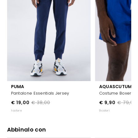
PUMA
AQUASCUTUM
Pantalone Essentials Jersey
Costume Boxer Po
€ 19,00
€ 38,00
€ 9,90
€ 79,90
1 colore
9 colori
Abbinalo con