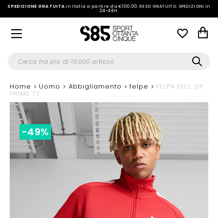
SPEDIZIONE GRATUITA
in Italia a partire da €100,00.
RESO GRATUITO. SPEDIZIONI in
24-48H
.
Home
Uomo
Abbigliamento
felpe
FELPA FULL ZIP
PRIME T7
-49%