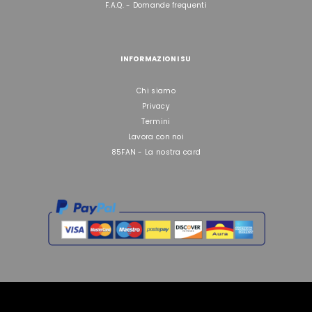
F.A.Q. - Domande frequenti
INFORMAZIONI SU
Chi siamo
Privacy
Termini
Lavora con noi
85FAN - La nostra card