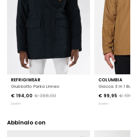
REFRIGIWEAR
COLUMBIA
Giubbotto Parka Linneo
Giacca 3 In 1 Bug
€ 194,00
€ 388,00
€ 99,95
€ 199,
2 colori
2 colori
Abbinalo con