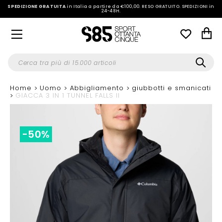
SPEDIZIONE GRATUITA
in Italia a partire da €100,00.
RESO GRATUITO. SPEDIZIONI in
24-48H
.
Home
Uomo
Abbigliamento
giubbotti e smanicati
GIACCA 3 IN 1 TUNNEL FALLS II
-50%