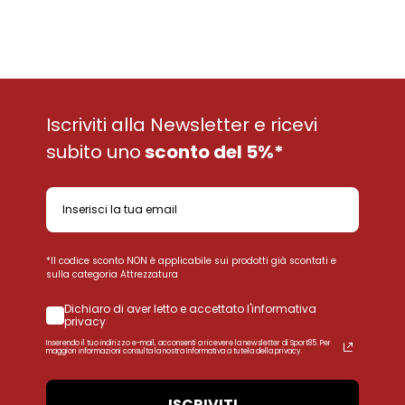
Iscriviti alla Newsletter e ricevi
subito uno
sconto del 5%*
*Il codice sconto NON è applicabile sui prodotti già scontati e
sulla categoria Attrezzatura
Dichiaro di aver letto e accettato l'informativa
privacy
Inserendo il tuo indirizzo e-mail, acconsenti a ricevere la newsletter di Sport85. Per
maggiori informazioni consulta la nostra Informativa a tutela della privacy.
ISCRIVITI