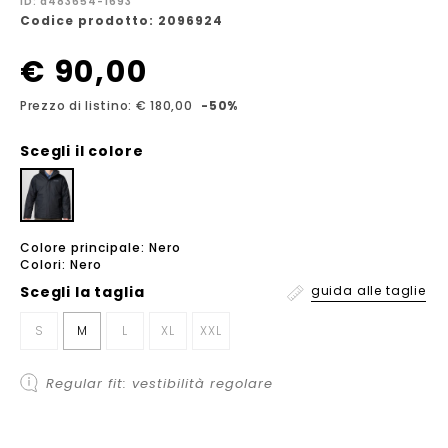
ID: a483654-1693
Codice prodotto: 2096924
€ 90,00
Prezzo di listino: € 180,00
-50%
Scegli il colore
Colore principale: Nero
Colori: Nero
Scegli la
taglia
guida alle taglie
S
M
L
XL
XXL
Regular fit: vestibilità regolare