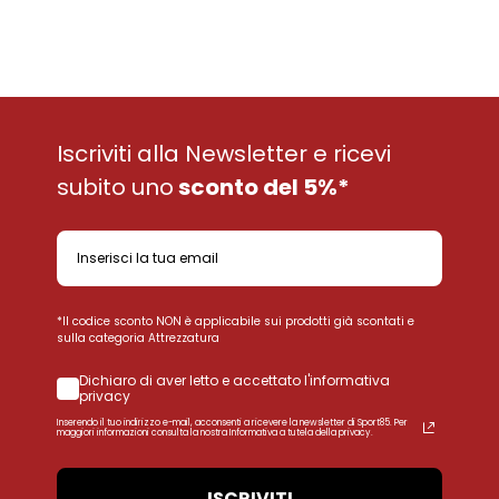
Iscriviti alla Newsletter e ricevi
subito uno
sconto del 5%*
*Il codice sconto NON è applicabile sui prodotti già scontati e
sulla categoria Attrezzatura
Dichiaro di aver letto e accettato l'informativa
privacy
Inserendo il tuo indirizzo e-mail, acconsenti a ricevere la newsletter di Sport85. Per
maggiori informazioni consulta la nostra Informativa a tutela della privacy.
ISCRIVITI