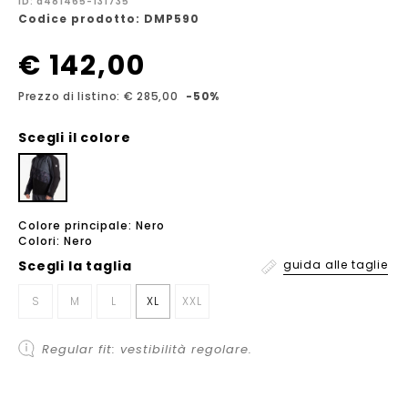
ID: a481465-131735
Codice prodotto: DMP590
€ 142,00
Prezzo di listino: € 285,00
-50%
Scegli il colore
Colore principale: Nero
Colori: Nero
Scegli la
taglia
guida alle taglie
S
M
L
XL
XXL
Regular fit: vestibilità regolare.