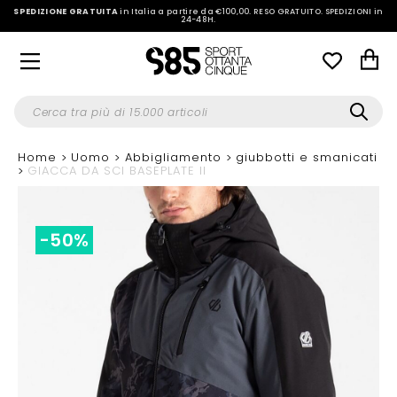
SPEDIZIONE GRATUITA
in Italia a partire da €100,00.
RESO GRATUITO. SPEDIZIONI in
24-48H
.
Home
Uomo
Abbigliamento
giubbotti e smanicati
GIACCA DA SCI BASEPLATE II
-50%