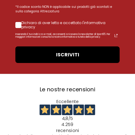
*Il codice sconto NON è applicabile sui prodotti già scontati e
sulla categoria Attrezzatura
Dichiaro di aver letto e accettato l'informativa
privacy
Inserendo il tuo indirizzo e-mail, acconsenti a ricevere la newsletter di Sport85. Per
maggiori informazioni consulta la nostra Informativa a tutela della privacy.
ISCRIVITI
Le nostre recensioni
Eccellente
4,8
/5
4.259
recensioni