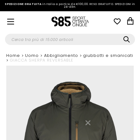
SPEDIZIONE GRATUITA
in Italia a partire da €100,00.
RESO GRATUITO. SPEDIZIONI in
24-48H
.
Home
Uomo
Abbigliamento
giubbotti e smanicati
GIACCA SHERPA REVERSABLE