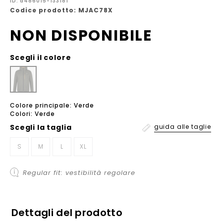
ID: a486015-133181
Codice prodotto: MJAC78X
NON DISPONIBILE
Scegli il colore
Colore principale: Verde
Colori: Verde
Scegli la
taglia
guida alle taglie
S
M
L
XL
Regular fit: vestibilità regolare
Dettagli del prodotto