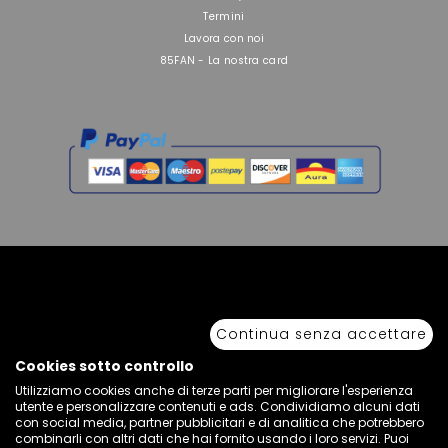
Termini
Lavora con noi
85FAN - La nostra card
Copyright © 2026 Sport 85 S.R.L. - All Rights Reserved. È vietata la riproduzione
anche parziale.
Continua senza accettare
Via Piave Km 68,600 • 04100 Latina, Italia | P.IVA 01222400598 • N° REA LT -
77855
Cookies sotto controllo
Utilizziamo cookies anche di terze parti per migliorare l'esperienza
utente e personalizzare contenuti e ads. Condividiamo alcuni dati
con social media, partner pubblicitari e di analitica che potrebbero
combinarli con altri dati che hai fornito usando i loro servizi. Puoi