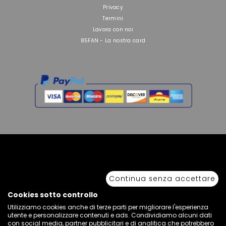
Privacy
Termini
Lavora con noi
85FAN - La nostra card
Copyright © 2026 Sport 85 S.R.L. - All Rights Reserved. È vietata la riproduzione
anche parziale.
Continua senza accettare
Via Piave Km 68,600 • 04100 Latina, Italia | P.IVA 01222400598 • N° REA LT -
77855
Cookies sotto controllo
Utilizziamo cookies anche di terze parti per migliorare l'esperienza
utente e personalizzare contenuti e ads. Condividiamo alcuni dati
con social media, partner pubblicitari e di analitica che potrebbero