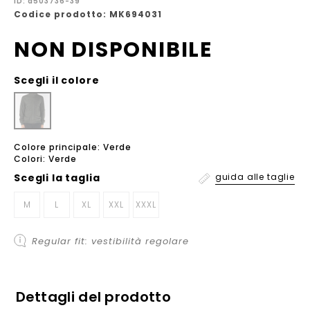
ID: a503736-39
Codice prodotto: MK694031
NON DISPONIBILE
Scegli il colore
Colore principale: Verde
Colori: Verde
Scegli la
taglia
guida alle taglie
M
L
XL
XXL
XXXL
Regular fit: vestibilità regolare
Dettagli del prodotto