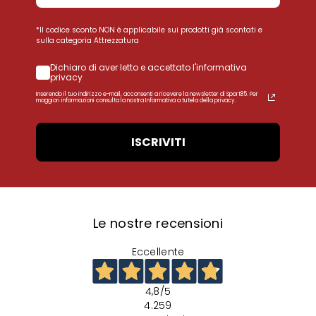
*Il codice sconto NON è applicabile sui prodotti già scontati e
sulla categoria Attrezzatura
Dichiaro di aver letto e accettato l'informativa
privacy
Inserendo il tuo indirizzo e-mail, acconsenti a ricevere la newsletter di Sport85. Per
maggiori informazioni consulta la nostra Informativa a tutela della privacy.
ISCRIVITI
Le nostre recensioni
Eccellente
4,8
/5
4.259