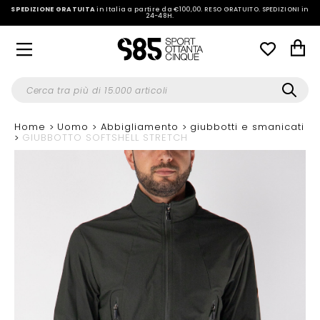
SPEDIZIONE GRATUITA
in Italia a partire da €100,00.
RESO GRATUITO. SPEDIZIONI in
24-48H
.
Home
Uomo
Abbigliamento
giubbotti e smanicati
GIUBBOTTO SOFTSHELL STRETCH