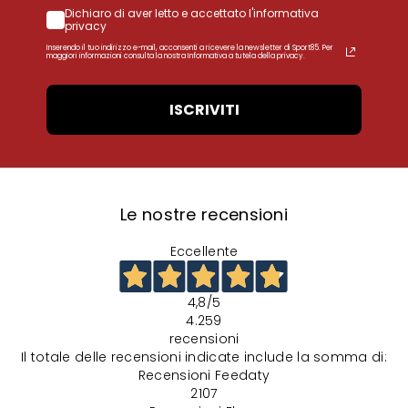
Dichiaro di aver letto e accettato l'informativa
privacy
Inserendo il tuo indirizzo e-mail, acconsenti a ricevere la newsletter di Sport85. Per
maggiori informazioni consulta la nostra Informativa a tutela della privacy.
ISCRIVITI
Le nostre recensioni
Eccellente
4,8
/5
4.259
recensioni
Il totale delle recensioni indicate include la somma di:
Recensioni Feedaty
2107