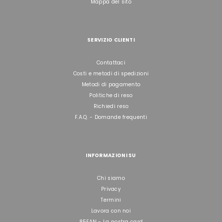
Mappa del sito
SERVIZIO CLIENTI
Contattaci
Costi e metodi di spedizioni
Metodi di pagamento
Politiche di reso
Richiedi reso
F.A.Q. - Domande frequenti
INFORMAZIONI SU
Chi siamo
Privacy
Termini
Lavora con noi
85FAN - La nostra card