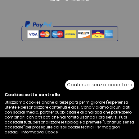
Copyright © 2026 Sport 85 S.R.L. - All Rights Reserved. È vietata la riproduzione
anche parziale.
Continua senza accettare
Via Piave Km 68,600 • 04100 Latina, Italia | P.IVA 01222400598 • N° REA LT -
77855
Cookies sotto controllo
Utilizziamo cookies anche di terze parti per migliorare l'esperienza
utente e personalizzare contenuti e ads. Condividiamo alcuni dati
con social media, partner pubblicitari e di analitica che potrebbero
combinarli con altri dati che hai fornito usando i loro servizi. Puoi
accettarli tutti, personalizzare le tipologie o premere "Continua senza
accettare" per proseguire coi soli cookie tecnici. Per maggiori
dettagli:
Informativa Cookie