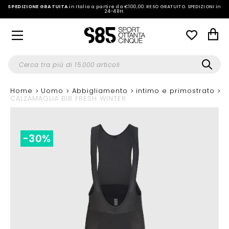
SPEDIZIONE GRATUITA
in Italia a partire da €100,00.
RESO GRATUITO. SPEDIZIONI in
24-48H
.
Home
Uomo
Abbigliamento
intimo e primostrato
CALZAMAGLIA BIB FRESH WINTER
-30%