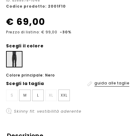
ID: a388578-1046
Codice prodotto: 2001F10
€ 69,00
Prezzo di listino: € 99,00
-30%
Scegli il colore
Colore principale: Nero
Scegli la
taglia
guida alle taglie
S
M
L
XL
XXL
Skinny fit: vestibilità aderente
Descrizione