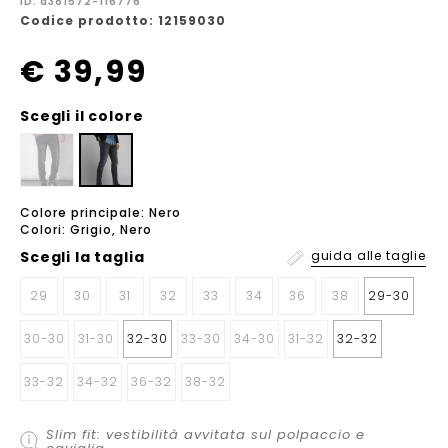
ID: a381572-116776
Codice prodotto: 12159030
€ 39,99
Scegli il colore
Colore principale: Nero
Colori: Grigio, Nero
Scegli la
taglia
guida alle taglie
29
30
31
32
33
34
36
38
29-30
30-30
31-30
32-30
33-30
34-30
31-32
32-32
33-32
34-32
36-32
38-32
Slim fit: vestibilità avvitata sul polpaccio e