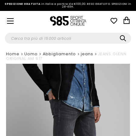
SPEDIZIONE GRATUITA
in Italia a partire da €100,00.
RESO GRATUITO. SPEDIZIONI in
24-48H
.
Home
Uomo
Abbigliamento
jeans
JEANS GLENN
ORIGINAL AM 817