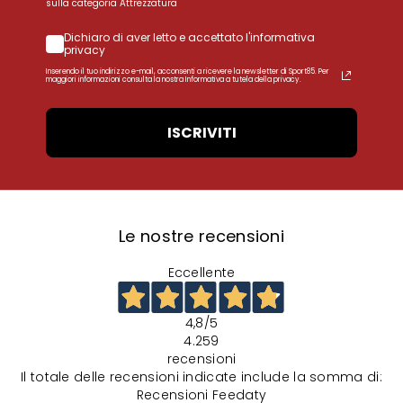
sulla categoria Attrezzatura
Dichiaro di aver letto e accettato l'informativa
privacy
Inserendo il tuo indirizzo e-mail, acconsenti a ricevere la newsletter di Sport85. Per
maggiori informazioni consulta la nostra Informativa a tutela della privacy.
ISCRIVITI
Le nostre recensioni
Eccellente
4,8
/5
4.259
recensioni
Il totale delle recensioni indicate include la somma di:
Recensioni Feedaty