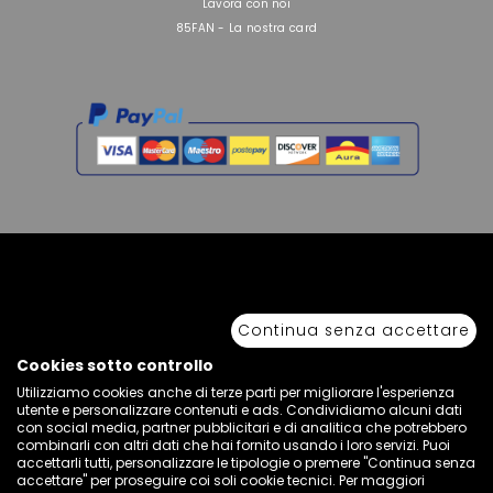
Lavora con noi
85FAN - La nostra card
Copyright © 2026 Sport 85 S.R.L. - All Rights Reserved. È vietata la riproduzione
anche parziale.
Continua senza accettare
Via Piave Km 68,600 • 04100 Latina, Italia | P.IVA 01222400598 • N° REA LT -
77855
Cookies sotto controllo
Utilizziamo cookies anche di terze parti per migliorare l'esperienza
utente e personalizzare contenuti e ads. Condividiamo alcuni dati
con social media, partner pubblicitari e di analitica che potrebbero
combinarli con altri dati che hai fornito usando i loro servizi. Puoi
accettarli tutti, personalizzare le tipologie o premere "Continua senza
accettare" per proseguire coi soli cookie tecnici. Per maggiori