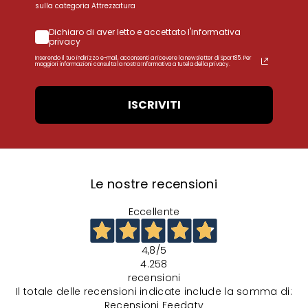
sulla categoria Attrezzatura
Dichiaro di aver letto e accettato l'informativa
privacy
Inserendo il tuo indirizzo e-mail, acconsenti a ricevere la newsletter di Sport85. Per
maggiori informazioni consulta la nostra Informativa a tutela della privacy.
ISCRIVITI
Le nostre recensioni
Eccellente
4,8
/5
4.258
recensioni
Il totale delle recensioni indicate include la somma di:
Recensioni Feedaty