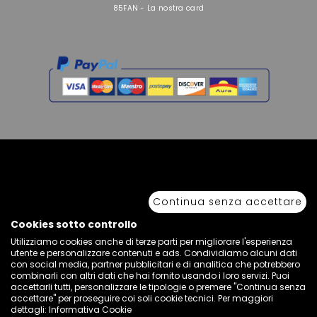
85FAN - La nostra card
Copyright © 2026 Sport 85 S.R.L. - All Rights Reserved. È vietata la riproduzione
anche parziale.
Continua senza accettare
Via Piave Km 68,600 • 04100 Latina, Italia | P.IVA 01222400598 • N° REA LT -
77855
Cookies sotto controllo
Utilizziamo cookies anche di terze parti per migliorare l'esperienza
utente e personalizzare contenuti e ads. Condividiamo alcuni dati
con social media, partner pubblicitari e di analitica che potrebbero
combinarli con altri dati che hai fornito usando i loro servizi. Puoi
accettarli tutti, personalizzare le tipologie o premere "Continua senza
accettare" per proseguire coi soli cookie tecnici. Per maggiori
dettagli:
Informativa Cookie