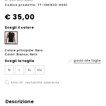
ID: a437902-35641
Codice prodotto: 77-1361522-0001
€ 35,00
Scegli il colore
Colore principale: Nero
Colori: Bianco, Nero
Scegli la
taglia
guida alle taglie
M
L
XL
XXL
Slim fit: vestibilità aderente
Descrizione