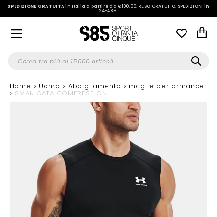
SPEDIZIONE GRATUITA
in Italia a partire da €100,00.
RESO GRATUITO. SPEDIZIONI in
24-48H
.
Home
Uomo
Abbigliamento
maglie performance
SMANICATA COMPRESSION