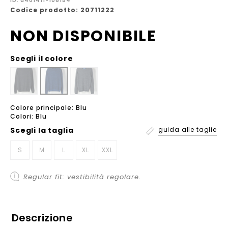
ID: a401411-106154
Codice prodotto: 20711222
NON DISPONIBILE
Scegli il colore
Colore principale: Blu
Colori: Blu
Scegli la
taglia
guida alle taglie
S
M
L
XL
XXL
Regular fit: vestibilità regolare.
Descrizione