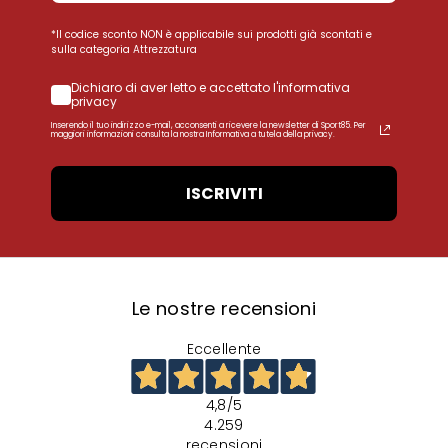
*Il codice sconto NON è applicabile sui prodotti già scontati e
sulla categoria Attrezzatura
Dichiaro di aver letto e accettato l'informativa
privacy
Inserendo il tuo indirizzo e-mail, acconsenti a ricevere la newsletter di Sport85. Per
maggiori informazioni consulta la nostra Informativa a tutela della privacy.
ISCRIVITI
Le nostre recensioni
Eccellente
4,8
/5
4.259
recensioni