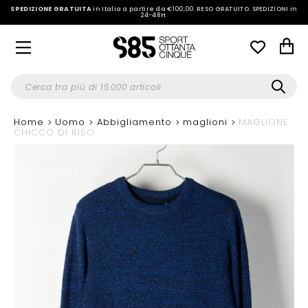
SPEDIZIONE GRATUITA
in Italia a partire da €100,00.
RESO GRATUITO. SPEDIZIONI in
24-48H
.
Home
Uomo
Abbigliamento
maglioni
MAGLIONE
CHICCO DI RISO