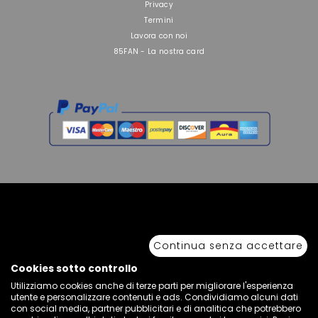
Privacy
Termini
Lavora con noi
85FAN - La nostra card
Copyright © 2026 Sport 85 S.R.L. - All Rights Reserved. È vietata la riproduzione
anche parziale.
Continua senza accettare
Via Piave Km 68,600 • 04100 Latina, Italia | P.IVA 01222400598 • N° REA LT -
77855
Cookies sotto controllo
Utilizziamo cookies anche di terze parti per migliorare l'esperienza
utente e personalizzare contenuti e ads. Condividiamo alcuni dati
con social media, partner pubblicitari e di analitica che potrebbero