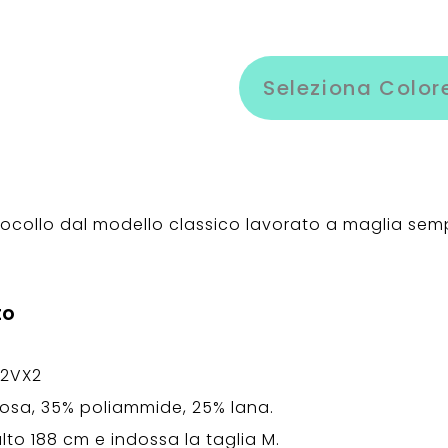
Seleziona Color
collo dal modello classico lavorato a maglia semp
to
Z2VX2
osa, 35% poliammide, 25% lana.
 alto 188 cm e indossa la taglia M.