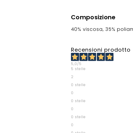
Composizione
40% viscosa, 35% polia
Recensioni prodotto
5,0
/5
5 stelle
2
0 stelle
0
0 stelle
0
0 stelle
0
0 stelle