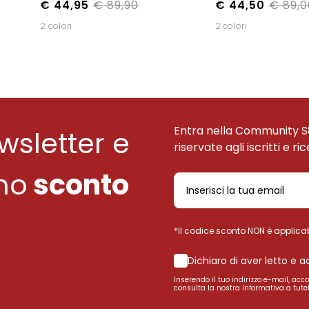
€ 44,95
€ 89,90
€ 44,50
€ 89,0
2 colori
2 colori
Entra nella Community S
ewsletter e
riservate agli iscritti e ri
uno
sconto
*Il codice sconto NON è applicab
Dichiaro di aver letto e 
Inserendo il tuo indirizzo e-mail, acc
consulta la nostra Informativa a tutel