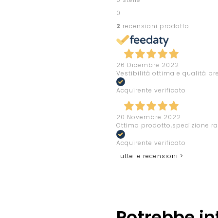
0
2
recensioni prodotto
26 Dicembre 2022
Vestibilità ottima e qualità p
Acquirente verificato
20 Novembre 2022
Ottimo prodotto,spedizione rap
Acquirente verificato
Tutte le recensioni >
Potrebbe in