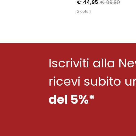
€ 44,95
€ 89,90
2 colori
Iscriviti alla N
ricevi subito 
del 5%*