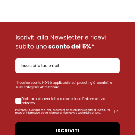
Iscriviti alla Newsletter e ricevi
subito uno
sconto del 5%*
*Il codice sconto NON è applicabile sui prodotti già scontati e
sulla categoria Attrezzatura
Dichiaro di aver letto e accettato l'informativa
privacy
Inserendo il tuo indirizzo e-mail, acconsenti a ricevere la newsletter di Sport85. Per
maggiori informazioni consulta la nostra Informativa a tutela della privacy.
ISCRIVITI