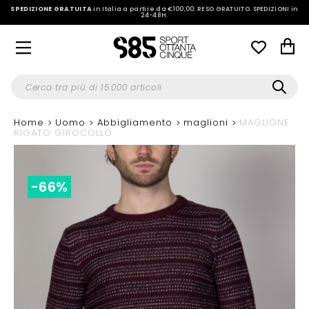
SPEDIZIONE GRATUITA
in Italia a partire da €100,00.
RESO GRATUITO. SPEDIZIONI in
24-48H
.
Home
Uomo
Abbigliamento
maglioni
MAGLIONE
RIGATO GIROCOLLO
-66%