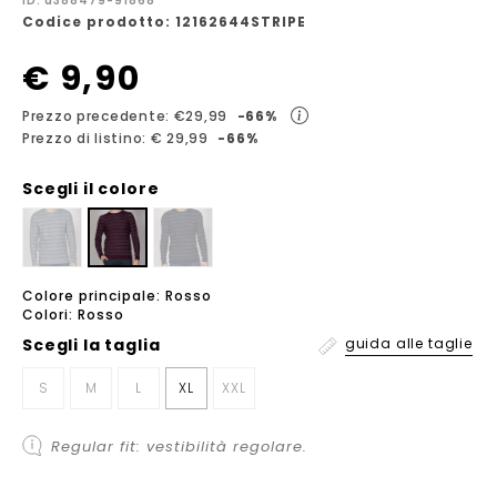
ID: a388479-91868
Codice prodotto: 12162644STRIPE
€ 9,90
Prezzo precedente: €29,99
-66%
Prezzo di listino: € 29,99
-66%
Scegli il colore
Colore principale: Rosso
Colori: Rosso
Scegli la
taglia
guida alle taglie
S
M
L
XL
XXL
Regular fit: vestibilità regolare.