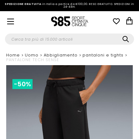
SPEDIZIONE GRATUITA
in Italia a partire da €100,00.
RESO GRATUITO. SPEDIZIONI in
24-48H
.
Home
Uomo
Abbigliamento
pantaloni e tights
PANTALONE TECH SENSE
-50%