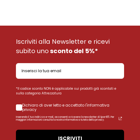
Iscriviti alla Newsletter e ricevi
subito uno
sconto del 5%*
*Il codice sconto NON è applicabile sui prodotti già scontati e
sulla categoria Attrezzatura
Dichiaro di aver letto e accettato l'informativa
privacy
Inserendo il tuo indirizzo e-mail, acconsenti a ricevere la newsletter di Sport85. Per
maggiori informazioni consulta la nostra Informativa a tutela della privacy.
ISCRIVITI