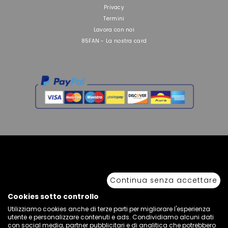
Privacy
Termini
Lavora con noi
85FAN - La nostra card
Copyright © 2026 Sport 85 S.R.L. - All Rights Reserved. È vietata la riproduzione
anche parziale.
Continua senza accettare
Via Piave Km 68,600 • 04100 Latina, Italia | P.IVA 01222400598 • N° REA LT -
77855
Cookies sotto controllo
Utilizziamo cookies anche di terze parti per migliorare l'esperienza
utente e personalizzare contenuti e ads. Condividiamo alcuni dati
con social media, partner pubblicitari e di analitica che potrebbero