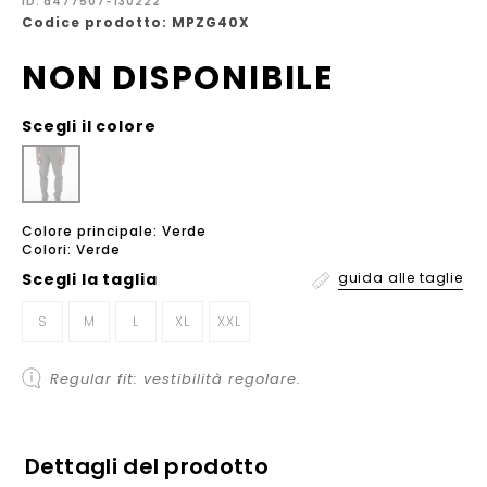
ID: a477507-130222
Codice prodotto: MPZG40X
NON DISPONIBILE
Scegli il colore
Colore principale: Verde
Colori: Verde
Scegli la
taglia
guida alle taglie
S
M
L
XL
XXL
Regular fit: vestibilità regolare.
Dettagli del prodotto