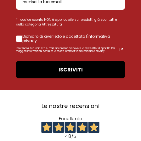
*Il codice sconto NON è applicabile sui prodotti già scontati e
sulla categoria Attrezzatura
Dichiaro di aver letto e accettato l'informativa
privacy
Inserendo il tuo indirizzo e-mail, acconsenti a ricevere la newsletter di Sport85. Per
maggiori informazioni consulta la nostra Informativa a tutela della privacy.
ISCRIVITI
Le nostre recensioni
Eccellente
4,8
/5