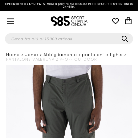
SPEDIZIONE GRATUITA
in Italia a partire da €100,00.
RESO GRATUITO. SPEDIZIONI in
24-48H
.
Home
Uomo
Abbigliamento
pantaloni e tights
PANTALONE VALBRUNA ZIP-OFF OUTDOOR