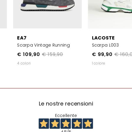
EA7
LACOSTE
Scarpa Vintage Running
Scarpa L003
€ 109,90
€ 159,90
€ 99,90
€ 160,
4 colori
1 colore
Le nostre recensioni
Eccellente
4,8
/5