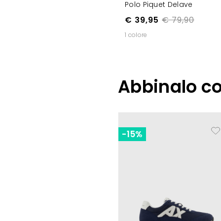
Polo Piquet Delave
€ 39,95
€ 79,90
1 colore
Abbinalo c
-15%