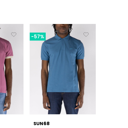
-57%
SUN68