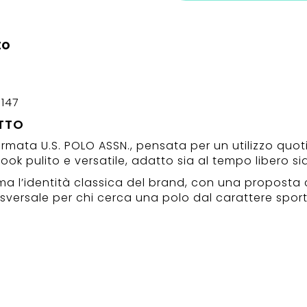
to
-147
TTO
irmata U.S. POLO ASSN., pensata per un utilizzo quot
ook pulito e versatile, adatto sia al tempo libero sia
ama l’identità classica del brand, con una propost
asversale per chi cerca una polo dal carattere spor