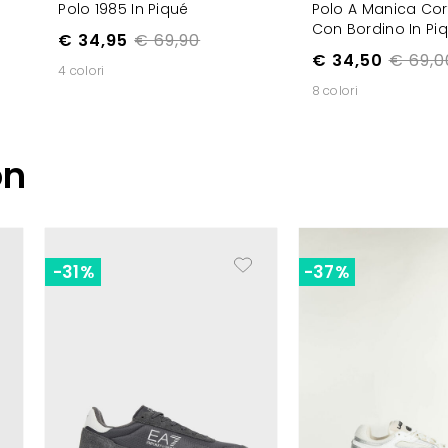
Polo 1985 In Piqué
Polo A Manica Cor
Con Bordino In Pi
€ 34,95
€ 69,90
€ 34,50
€ 69,0
4 colori
8 colori
on
-31%
-37%