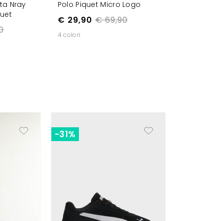
ta Nray
Polo Piquet Micro Logo
quet
€ 29,90
€ 69,90
0
4 colori
-31%