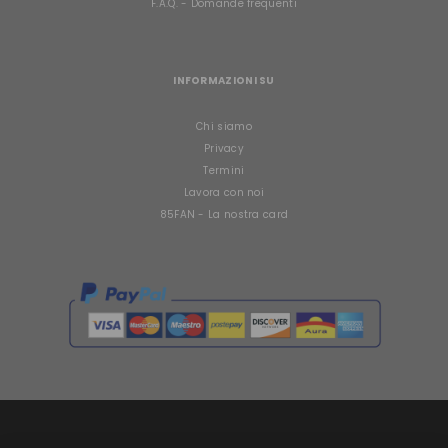
F.A.Q. - Domande frequenti
INFORMAZIONI SU
Chi siamo
Privacy
Termini
Lavora con noi
85FAN - La nostra card