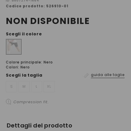
ID: a507274-1664
Codice prodotto: 526910-01
NON DISPONIBILE
Scegli il colore
Colore principale: Nero
Colori: Nero
Scegli la
taglia
guida alle taglie
S
M
L
XL
Compression fit.
Dettagli del prodotto