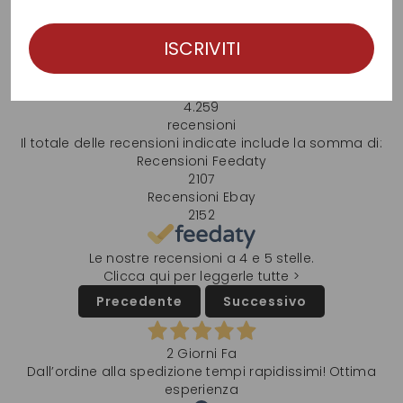
Le nostre recensioni
Eccellente
ISCRIVITI
4,8
/5
4.259
recensioni
Il totale delle recensioni indicate include la somma di:
Recensioni Feedaty
2107
Recensioni Ebay
2152
Le nostre recensioni a 4 e 5 stelle.
Clicca qui per leggerle tutte >
Precedente
Successivo
2 Giorni Fa
Dall’ordine alla spedizione tempi rapidissimi! Ottima
esperienza