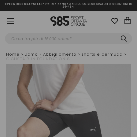
SPEDIZIONE GRATUITA
in Italia a partire da €100,00.
RESO GRATUITO. SPEDIZIONI in
24-48H
.
Home
Uomo
Abbigliamento
shorts e bermuda
CICLISTA RUN FOUNDATION 8