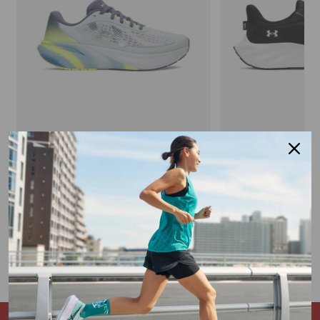
UNDER ARMOUR
UNDER ARMOUR
Scarpa Velocity Pace
Scarpa Ascend
€ 110,00
€ 49,90
€ 65,0
1 colore
1 colore