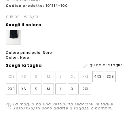
ID: a391236-24447
Codice prodotto: 101114-100
€ 15,90 - € 16,90
Scegli il colore
Colore principale: Nero
Colori: Nero
Scegli la
taglia
guida alle taglie
XXS
XS
S
M
L
XL
XXL
4XS
3XS
2XS
XS
S
M
L
XL
2XL
La maglia ha una vestibilità regolare, le taglie
XXXS/XXS/XS sono adatte a ragazzi o bambini.