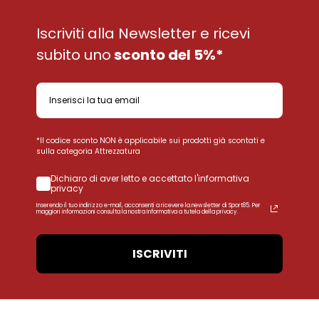
Iscriviti alla Newsletter e ricevi
subito uno
sconto del 5%*
*Il codice sconto NON è applicabile sui prodotti già scontati e
sulla categoria Attrezzatura
Dichiaro di aver letto e accettato l'informativa
privacy
Inserendo il tuo indirizzo e-mail, acconsenti a ricevere la newsletter di Sport85. Per
maggiori informazioni consulta la nostra Informativa a tutela della privacy.
ISCRIVITI