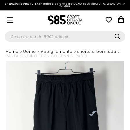
SPEDIZIONE GRATUITA
in Italia a partire da €100,00.
RESO GRATUITO. SPEDIZIONI in
24-48H
.
Home
Uomo
Abbigliamento
shorts e bermuda
PANTALONCINO TECNICO TENNIS-PADEL