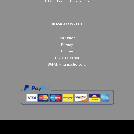
F.A.Q. - Domande frequenti
INFORMAZIONI SU
Chi siamo
Privacy
Termini
Lavora con noi
85FAN - La nostra card