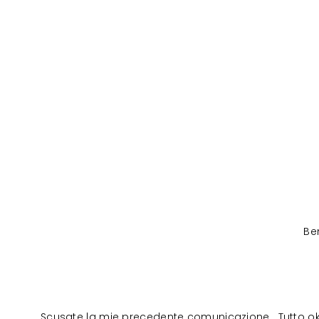
Be
Scusate la mie precedente comunicazione . Tutto ok ri