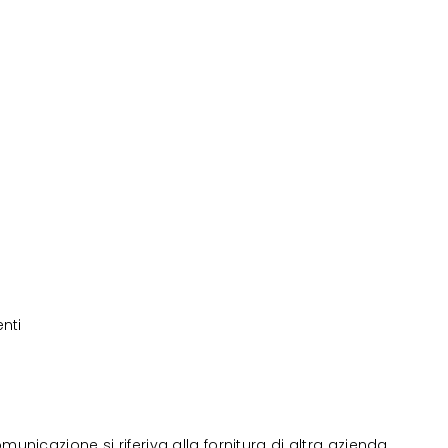
nti
nicazione si riferiva alla fornitura di altra azienda.