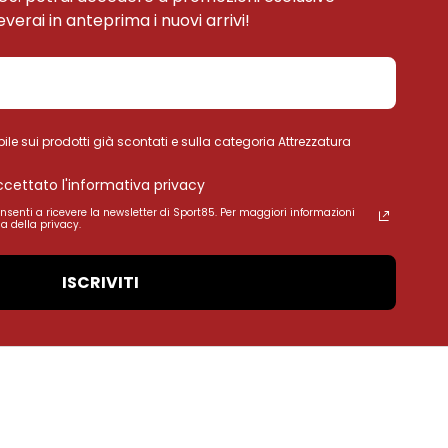
ceverai in anteprima i nuovi arrivi!
ile sui prodotti già scontati e sulla categoria Attrezzatura
accettato l'informativa privacy
onsenti a ricevere la newsletter di Sport85. Per maggiori informazioni
a della privacy.
ISCRIVITI