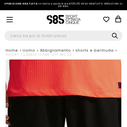
SPEDIZIONE GRATUITA
in Italia a partire da €100,00.
RESO GRATUITO. SPEDIZIONI in
24-48H
.
Home
Uomo
Abbigliamento
shorts e bermuda
SHORT OLANDA HOME UFF WC26