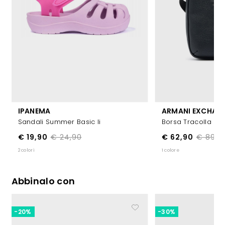
IPANEMA
ARMANI EXCHAN
Sandali Summer Basic Ii
Borsa Tracolla In 
€ 19,90
€ 24,90
€ 62,90
€ 89,9
2 colori
1 colore
Abbinalo con
-20%
-30%