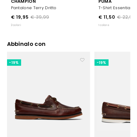
CHAMPION
PUMA
Pantalone Terry Dritto
T-Shirt Essentials
€ 19,95
€ 39,99
€ 11,50
€ 22,99
2 colori
1 colore
Abbinalo con
-19%
-19%