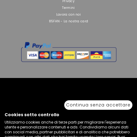
Privacy
Termini
Lavora con noi
85FAN - La nostra card
Copyright © 2026 Sport 85 S.R.L. - All Rights Reserved. È vietata la riproduzione
anche parziale.
Continua senza accettare
Via Piave Km 68,600 • 04100 Latina, Italia | P.IVA 01222400598 • N° REA LT -
77855
Cookies sotto controllo
Utilizziamo cookies anche di terze parti per migliorare l'esperienza
utente e personalizzare contenuti e ads. Condividiamo alcuni dati
con social media, partner pubblicitari e di analitica che potrebbero
combinarli con altri dati che hai fornito usando i loro servizi. Puoi