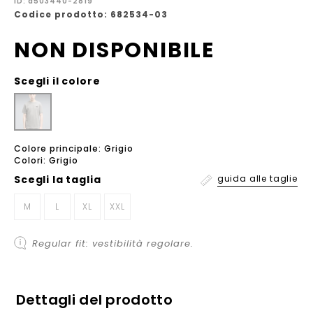
ID: a503440-2819
Codice prodotto: 682534-03
NON DISPONIBILE
Scegli il colore
Colore principale: Grigio
Colori: Grigio
Scegli la
taglia
guida alle taglie
M
L
XL
XXL
Regular fit: vestibilità regolare.
Dettagli del prodotto