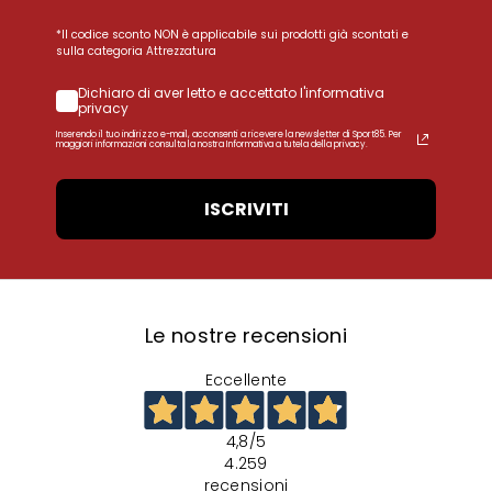
*Il codice sconto NON è applicabile sui prodotti già scontati e
sulla categoria Attrezzatura
Dichiaro di aver letto e accettato l'informativa
privacy
Inserendo il tuo indirizzo e-mail, acconsenti a ricevere la newsletter di Sport85. Per
maggiori informazioni consulta la nostra Informativa a tutela della privacy.
ISCRIVITI
Le nostre recensioni
Eccellente
4,8
/5
4.259
recensioni