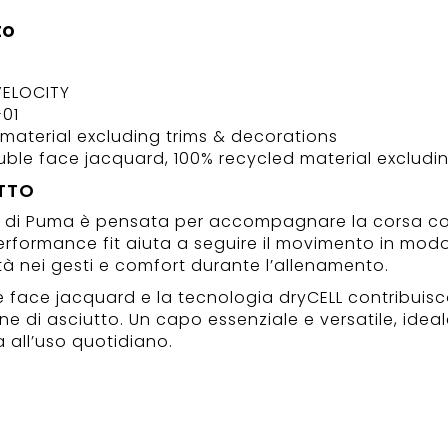
to
VELOCITY
-01
 material excluding trims & decorations
uble face jacquard, 100% recycled material excludi
TTO
y di Puma è pensata per accompagnare la corsa c
performance fit aiuta a seguire il movimento in mod
tà nei gesti e comfort durante l’allenamento.
e face jacquard e la tecnologia dryCELL contribuisc
e di asciutto. Un capo essenziale e versatile, idea
 all’uso quotidiano.