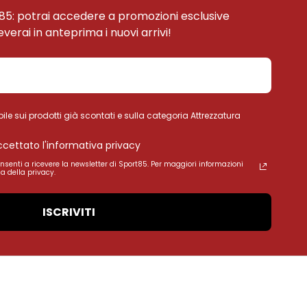
85: potrai accedere a promozioni esclusive
ceverai in anteprima i nuovi arrivi!
ile sui prodotti già scontati e sulla categoria Attrezzatura
accettato l'informativa privacy
onsenti a ricevere la newsletter di Sport85. Per maggiori informazioni
a della privacy.
ISCRIVITI