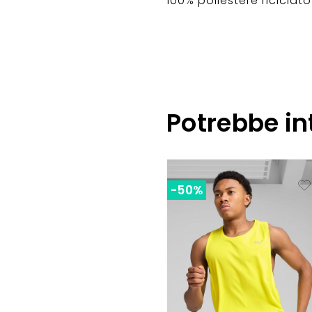
100% poliestere riciclato
Potrebbe in
-50%