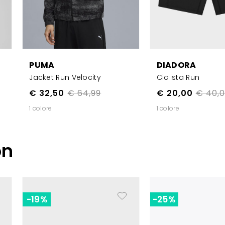
PUMA
DIADORA
Jacket Run Velocity
Ciclista Run
€ 32,50
€ 64,99
€ 20,00
€ 40,
1 colore
1 colore
on
-19%
-25%