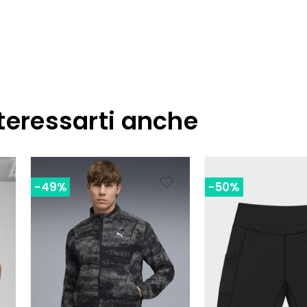
teressarti anche
-49%
-50%