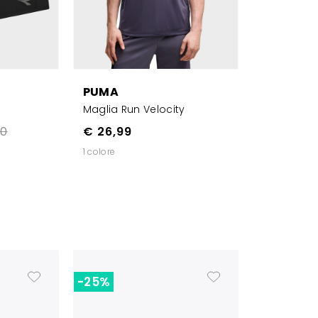
PUMA
Maglia Run Velocity
00
€ 26,99
1 colore
-25%