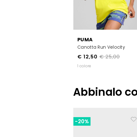
PUMA
Canotta Run Velocity
€ 12,50
€ 25,00
1 colore
Abbinalo c
-20%