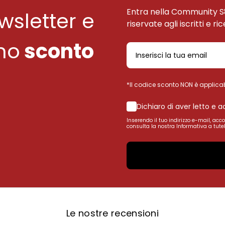
Entra nella Community S
ewsletter e
riservate agli iscritti e ri
uno
sconto
*Il codice sconto NON è applicab
Dichiaro di aver letto e 
Inserendo il tuo indirizzo e-mail, acc
consulta la nostra Informativa a tutel
Le nostre recensioni