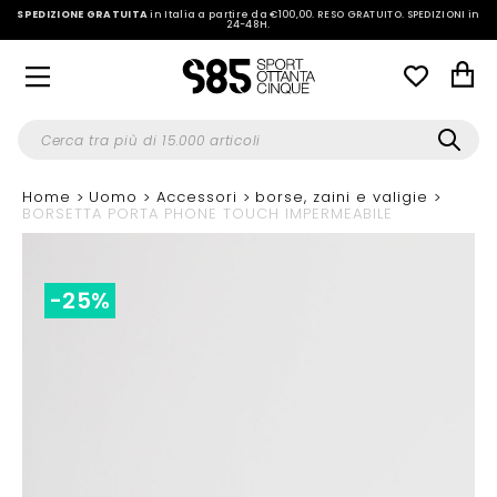
SPEDIZIONE GRATUITA
in Italia a partire da €100,00.
RESO GRATUITO. SPEDIZIONI in
24-48H
.
Home
Uomo
Accessori
borse, zaini e valigie
BORSETTA PORTA PHONE TOUCH IMPERMEABILE
-25%