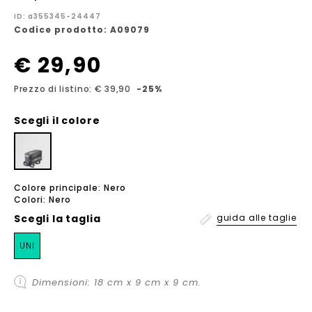
ID: a355345-24447
Codice prodotto: A09079
€ 29,90
Prezzo di listino: € 39,90
-25%
Scegli il colore
Colore principale: Nero
Colori: Nero
Scegli la
taglia
guida alle taglie
UNI
Dimensioni: 18 cm x 9 cm x 9 cm.