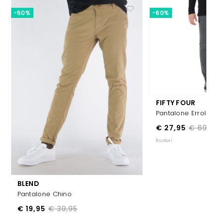
-50%
-60%
FIFTY FOUR
Pantalone Errol
€ 27,95
€ 69,9
8 colori
BLEND
Pantalone Chino
€ 19,95
€ 39,95