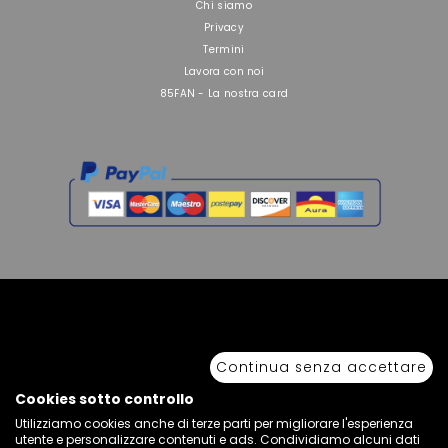
Chi siamo
Privacy
Termini
Lavora con noi
85FAN - La nostra card
Copyright © 2026 Sport 85 S.R.L. - All Rights Reserved. È vietata la riproduzione
anche parziale.
Continua senza accettare
Via Piave Km 68,600 • 04100 Latina, Italia | P.IVA 01222400598 • N° REA LT -
77855
Cookies sotto controllo
Utilizziamo cookies anche di terze parti per migliorare l'esperienza
utente e personalizzare contenuti e ads. Condividiamo alcuni dati