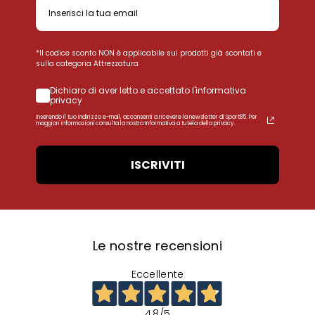
*Il codice sconto NON è applicabile sui prodotti già scontati e
sulla categoria Attrezzatura
Dichiaro di aver letto e accettato l'informativa
privacy
Inserendo il tuo indirizzo e-mail, acconsenti a ricevere la newsletter di Sport85. Per
maggiori informazioni consulta la nostra Informativa a tutela della privacy.
ISCRIVITI
Le nostre recensioni
Eccellente
4,8
/5