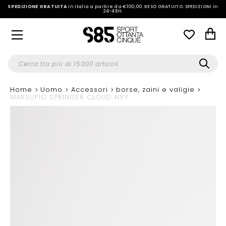
SPEDIZIONE GRATUITA
in Italia a partire da €100,00.
RESO GRATUITO. SPEDIZIONI in
24-48H
.
Home
Uomo
Accessori
borse, zaini e valigie
MARSUPIO SPRINGER CLOUD NVY