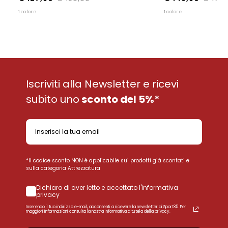
1 colore
1 colore
Iscriviti alla Newsletter e ricevi
subito uno
sconto del 5%*
*Il codice sconto NON è applicabile sui prodotti già scontati e
sulla categoria Attrezzatura
Dichiaro di aver letto e accettato l'informativa
privacy
Inserendo il tuo indirizzo e-mail, acconsenti a ricevere la newsletter di Sport85. Per
maggiori informazioni consulta la nostra Informativa a tutela della privacy.