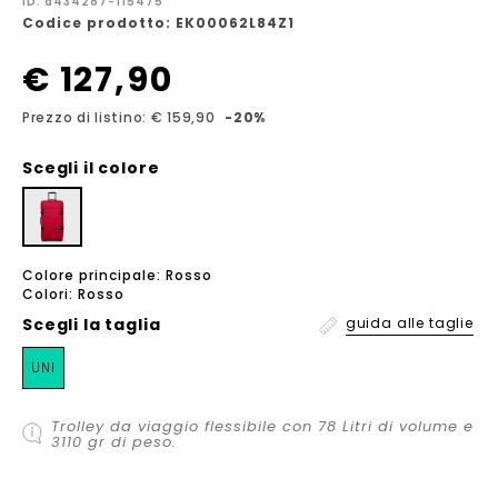
ID: a434287-115475
Codice prodotto: EK00062L84Z1
€ 127,90
Prezzo di listino: € 159,90
-20%
Scegli il colore
Colore principale: Rosso
Colori: Rosso
Scegli la
taglia
guida alle taglie
UNI
Trolley da viaggio flessibile con 78 Litri di volume e
3110 gr di peso.