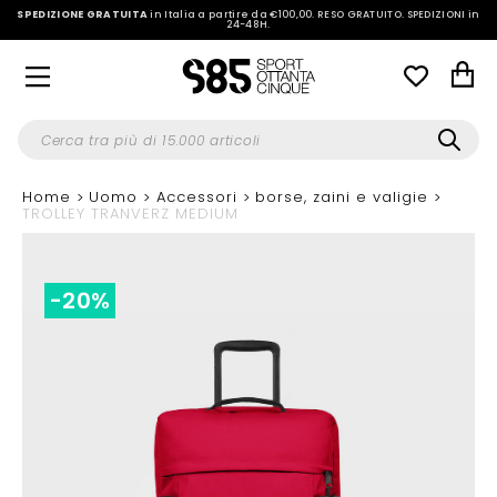
SPEDIZIONE GRATUITA
in Italia a partire da €100,00.
RESO GRATUITO. SPEDIZIONI in
24-48H
.
Home
Uomo
Accessori
borse, zaini e valigie
TROLLEY TRANVERZ MEDIUM
-20%