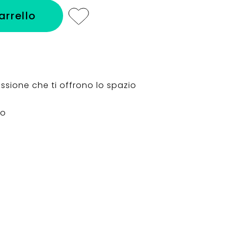
arrello
essione che ti offrono lo spazio
to