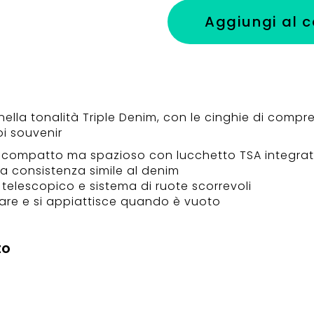
Aggiungi al c
ella tonalità Triple Denim, con le cinghie di compr
oi souvenir
compatto ma spazioso con lucchetto TSA integra
la consistenza simile al denim
telescopico e sistema di ruote scorrevoli
tare e si appiattisce quando è vuoto
to