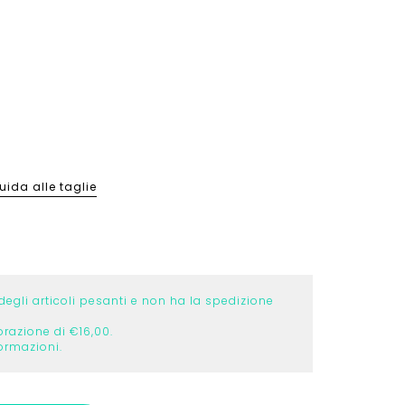
e gambali
e gambali
on
&
Bambino
Trekking
Running
Donna
Uomo
imento
 per lo sport
ori
ori
rt
SCOPRI
SCOPRI
SCOPRI
SCOPRI
SCOPRI
SCOPRI
uida alle taglie
degli articoli pesanti e non ha la spedizione
orazione di €16,00.
ormazioni.