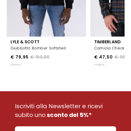
LYLE & SCOTT
TIMBERLAND
Giubbotto Bomber Softshell
Camicia Check In 
€ 79,95
€ 159,90
€ 47,50
€ 95,0
1 colore
1 colore
Iscriviti alla Newsletter e ricevi
subito uno
sconto del 5%*