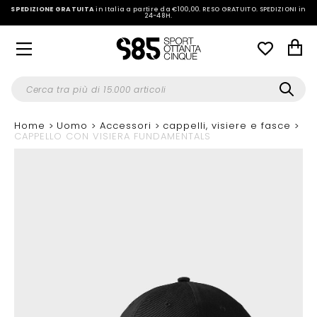
SPEDIZIONE GRATUITA
in Italia a partire da €100,00.
RESO GRATUITO. SPEDIZIONI in
24-48H
.
Home
Uomo
Accessori
cappelli, visiere e fasce
CAPPELLO CON VISIERA FUNDAMENTALS