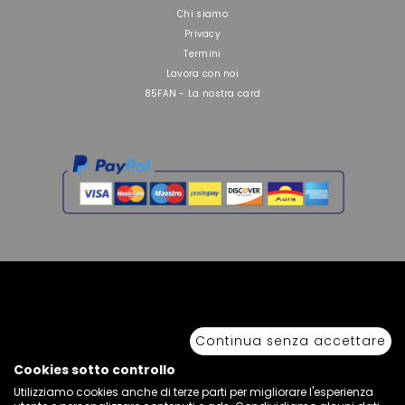
Chi siamo
Privacy
Termini
Lavora con noi
85FAN - La nostra card
Copyright © 2026 Sport 85 S.R.L. - All Rights Reserved. È vietata la riproduzione
anche parziale.
Continua senza accettare
Via Piave Km 68,600 • 04100 Latina, Italia | P.IVA 01222400598 • N° REA LT -
77855
Cookies sotto controllo
Utilizziamo cookies anche di terze parti per migliorare l'esperienza