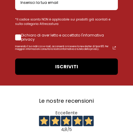
*Il codice sconto NON è applicabile sui prodotti già scontati e
sulla categoria Attrezzatura
Dichiaro di aver letto e accettato l'informativa
privacy
Inserendo il tuo indirizzo e-mail, acconsenti a ricevere la newsletter di Sport85. Per
maggiori informazioni consulta la nostra Informativa a tutela della privacy.
ISCRIVITI
Le nostre recensioni
Eccellente
4,8
/5