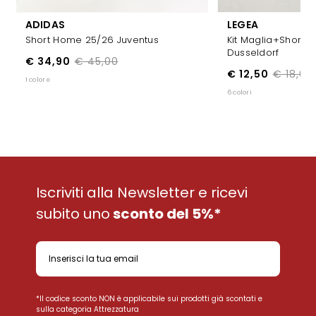
ADIDAS
LEGEA
Short Home 25/26 Juventus
Kit Maglia+short D
Dusseldorf
€ 34,90
€ 45,00
€ 12,50
€ 18,00
1 colore
6 colori
Iscriviti alla Newsletter e ricevi
subito uno
sconto del 5%*
*Il codice sconto NON è applicabile sui prodotti già scontati e
sulla categoria Attrezzatura