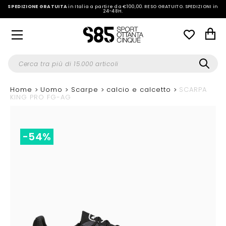
SPEDIZIONE GRATUITA
in Italia a partire da €100,00.
RESO GRATUITO. SPEDIZIONI in
24-48H
.
Home
Uomo
Scarpe
calcio e calcetto
SCARPA
KING PRO FG-AG
-54%