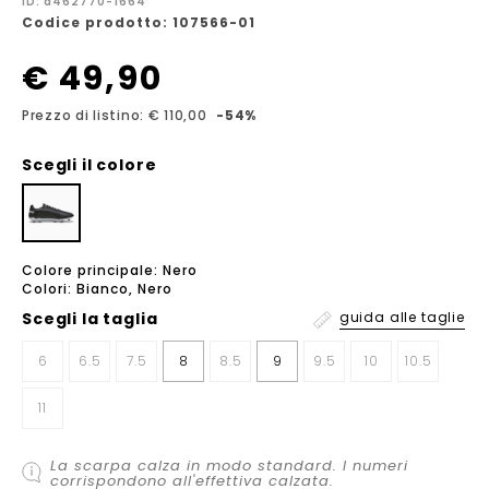
ID: a462770-1664
Codice prodotto: 107566-01
€ 49,90
Prezzo di listino: € 110,00
-54%
Scegli il colore
Colore principale: Nero
Colori: Bianco, Nero
Scegli la
taglia
guida alle taglie
6
6.5
7.5
8
8.5
9
9.5
10
10.5
11
La scarpa calza in modo standard. I numeri
corrispondono all'effettiva calzata.