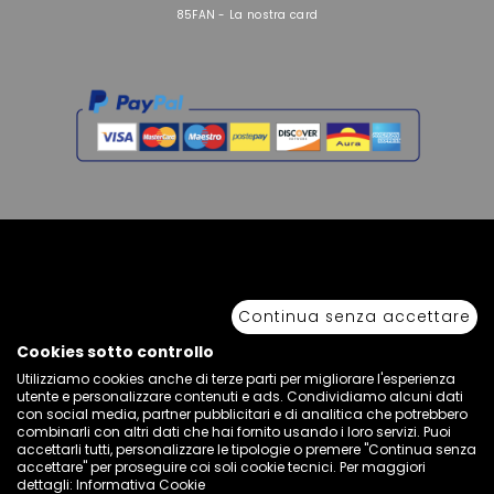
85FAN - La nostra card
Copyright © 2026 Sport 85 S.R.L. - All Rights Reserved. È vietata la riproduzione
anche parziale.
Continua senza accettare
Via Piave Km 68,600 • 04100 Latina, Italia | P.IVA 01222400598 • N° REA LT -
77855
Cookies sotto controllo
Utilizziamo cookies anche di terze parti per migliorare l'esperienza
utente e personalizzare contenuti e ads. Condividiamo alcuni dati
con social media, partner pubblicitari e di analitica che potrebbero
combinarli con altri dati che hai fornito usando i loro servizi. Puoi
accettarli tutti, personalizzare le tipologie o premere "Continua senza
accettare" per proseguire coi soli cookie tecnici. Per maggiori
dettagli:
Informativa Cookie