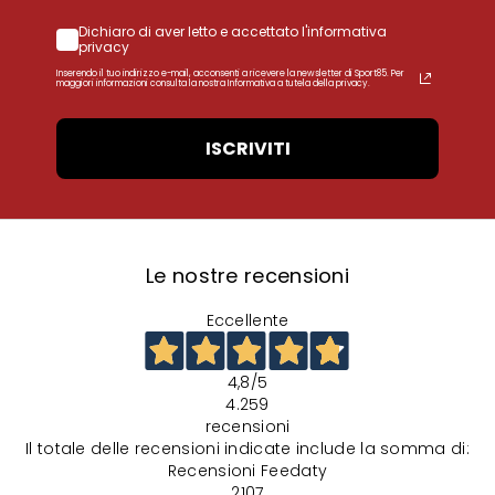
Dichiaro di aver letto e accettato l'informativa
privacy
Inserendo il tuo indirizzo e-mail, acconsenti a ricevere la newsletter di Sport85. Per
maggiori informazioni consulta la nostra Informativa a tutela della privacy.
ISCRIVITI
Le nostre recensioni
Eccellente
4,8
/5
4.259
recensioni
Il totale delle recensioni indicate include la somma di:
Recensioni Feedaty
2107