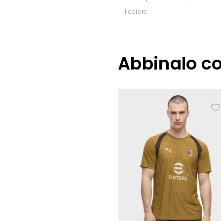
1 colore
Abbinalo c