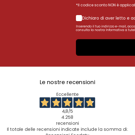
*Il codice sconto NON è applicab
Dichiaro di aver letto e 
Inserendo il tuo indirizzo e-mail, acc
consulta la nostra Informativa a tutel
Le nostre recensioni
Eccellente
4,8
/5
4.258
recensioni
Il totale delle recensioni indicate include la somma di: