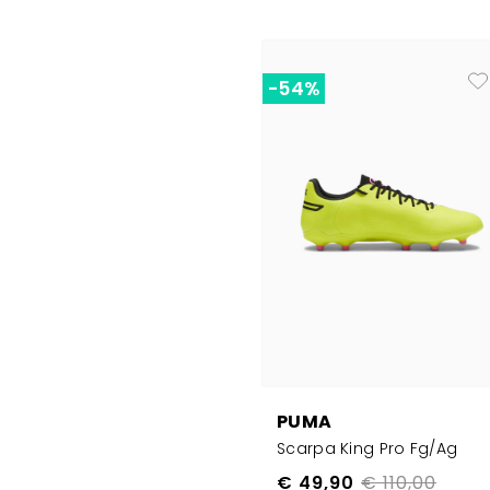
-54%
PUMA
Scarpa King Pro Fg/ag
€ 49,90
€ 110,00