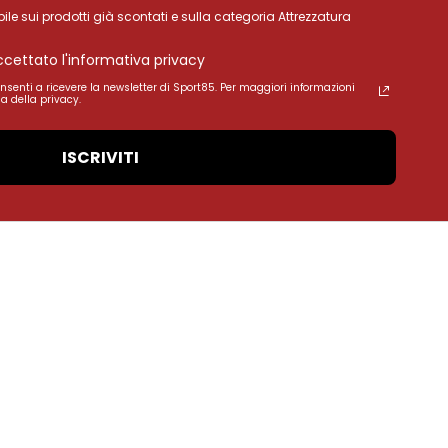
ile sui prodotti già scontati e sulla categoria Attrezzatura
accettato l'informativa privacy
onsenti a ricevere la newsletter di Sport85. Per maggiori informazioni
a della privacy.
ISCRIVITI