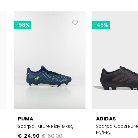
-58%
-45%
PUMA
ADIDAS
Scarpa Future Play Mxsg
Scarpa Copa Pure
Fg/mg
€ 24,90
€ 60,00