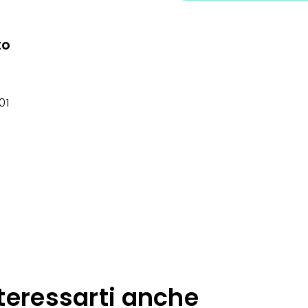
to
01
teressarti anche