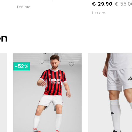
€ 29,90
€ 55,0
1 colore
1 colore
on
-52%