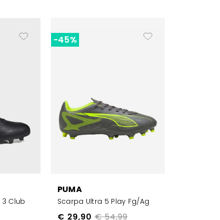
-45%
PUMA
 3 Club
Scarpa Ultra 5 Play Fg/ag
€ 29,90
€ 54,99