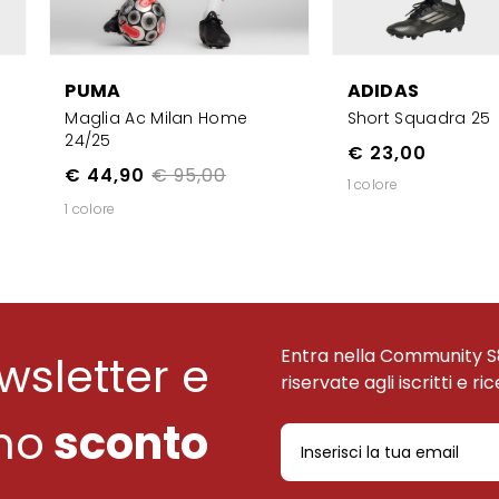
PUMA
ADIDAS
Maglia Ac Milan Home
Short Squadra 25
24/25
€ 23,00
€ 44,90
€ 95,00
1 colore
1 colore
Entra nella Community S
ewsletter e
riservate agli iscritti e ri
uno
sconto