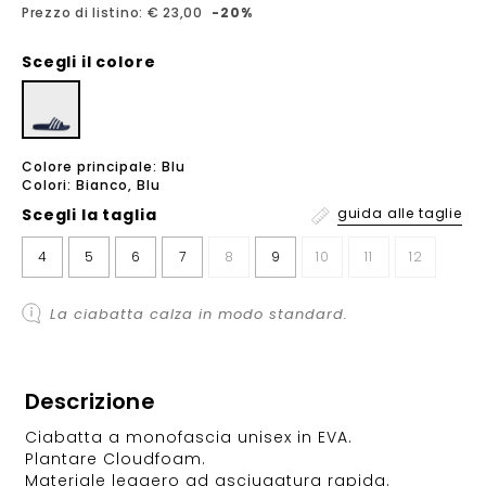
Prezzo di listino: € 23,00
-20%
Scegli il colore
Colore principale: Blu
Colori: Bianco, Blu
Scegli la
taglia
guida alle taglie
4
5
6
7
8
9
10
11
12
La ciabatta calza in modo standard.
Descrizione
Ciabatta a monofascia unisex in EVA.
Plantare Cloudfoam.
Materiale leggero ad asciugatura rapida.