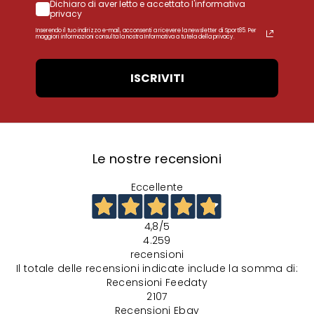
Dichiaro di aver letto e accettato l'informativa
privacy
Inserendo il tuo indirizzo e-mail, acconsenti a ricevere la newsletter di Sport85. Per
maggiori informazioni consulta la nostra Informativa a tutela della privacy.
ISCRIVITI
Le nostre recensioni
Eccellente
4,8
/5
4.259
recensioni
Il totale delle recensioni indicate include la somma di:
Recensioni Feedaty
2107
Recensioni Ebay