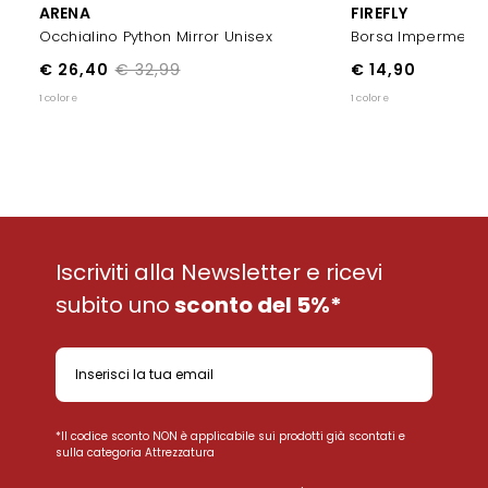
ARENA
FIREFLY
Occhialino Python Mirror Unisex
Borsa Impermeabi
€ 26,40
€ 32,99
€ 14,90
1 colore
1 colore
Iscriviti alla Newsletter e ricevi
subito uno
sconto del 5%*
*Il codice sconto NON è applicabile sui prodotti già scontati e
sulla categoria Attrezzatura