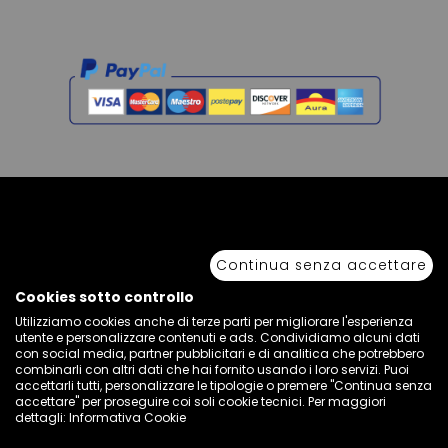
Copyright © 2026 Sport 85 S.R.L. - All Rights Reserved. È vietata la riproduzione
anche parziale.
Continua senza accettare
Via Piave Km 68,600 • 04100 Latina, Italia | P.IVA 01222400598 • N° REA LT -
77855
Cookies sotto controllo
Utilizziamo cookies anche di terze parti per migliorare l'esperienza
utente e personalizzare contenuti e ads. Condividiamo alcuni dati
con social media, partner pubblicitari e di analitica che potrebbero
combinarli con altri dati che hai fornito usando i loro servizi. Puoi
accettarli tutti, personalizzare le tipologie o premere "Continua senza
accettare" per proseguire coi soli cookie tecnici. Per maggiori
dettagli:
Informativa Cookie