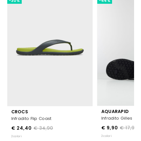
-30%
-44%
AQUARAPID
CROCS
Infradito Gilles
Infradito Flip Coast
€ 9,90
€ 17,99
€ 24,40
€ 34,90
2 colori
2 colori