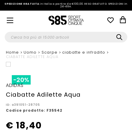
SPEDIZIONE GRATUITA
in Italia a partire da €100,00.
RESO GRATUITO. SPEDIZIONI in
24-48H
.
Home
Uomo
Scarpe
ciabatte e infradito
CIABATTE ADILETTE AQUA
1 / 2
-20%
ADIDAS
Ciabatte Adilette Aqua
ID: a391051-28705
Codice prodotto: F35542
€ 18,40