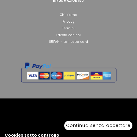
INFORMAZIONI SU
Chi siamo
Privacy
Termini
Lavora con noi
85FAN - La nostra card
Copyright © 2026 Sport 85 S.R.L. - All Rights Reserved. È vietata la riproduzione
anche parziale.
Continua senza accettare
Via Piave Km 68,600 • 04100 Latina, Italia | P.IVA 01222400598 • N° REA LT -
77855
Cookies sotto controllo