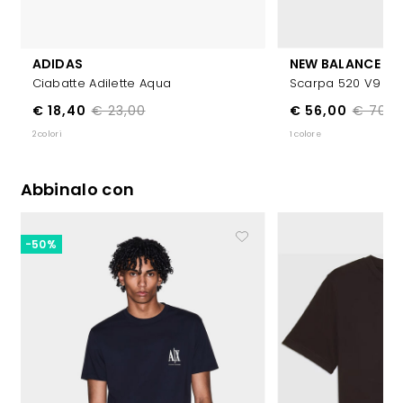
ADIDAS
NEW BALANCE
Ciabatte Adilette Aqua
Scarpa 520 V9
€ 18,40
€ 23,00
€ 56,00
€ 70,0
2 colori
1 colore
Abbinalo con
-50%