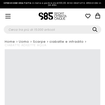
SPEDIZIONE GRATUITA
in Italia a partire da €100,00.
RESO GRATUITO. SPEDIZIONI in
24-48H
.
Home
Uomo
Scarpe
ciabatte e infradito
CIABATTE ADILETTE AQUA