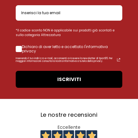
*Il codice sconto NON è applicabile sui prodotti già scontati e
sulla categoria Attrezzatura
Dichiaro di aver letto e accettato l'informativa
privacy
Inserendo il tuo indirizzo e-mail, acconsenti a ricevere la newsletter di Sport85. Per
maggiori informazioni consulta la nostra Informativa a tutela della privacy.
ISCRIVITI
Le nostre recensioni
Eccellente