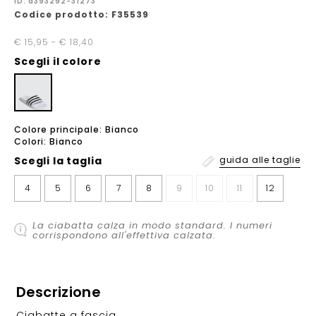
ID: a393292-31273
Codice prodotto: F35539
€ 15,95 - € 18,40
Scegli il colore
Colore principale: Bianco
Colori: Bianco
Scegli la
taglia
guida alle taglie
4
5
6
7
8
9
10
11
12
La ciabatta calza in modo standard. I numeri
corrispondono all'effettiva calzata.
Descrizione
Ciabatte a fascia.