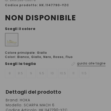
ID: a491288-135076
Codice prodotto: HK.1147790-YZC
NON DISPONIBILE
Scegli il colore
Colore principale: Giallo
Colori: Bianco, Giallo, Nero, Rosso, Fluo
Scegli la
taglia
guida alle taglie
8
8.5
9
9.5
10
10.5
11
11.5
Dettagli del prodotto
Brand: HOKA
Modello: SCARPA MACH 6
Codice Articolo: HK.1147790-YZC