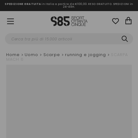
SPEDIZIONE GRATUITA
in Italia a partire da €100,00.
RESO GRATUITO. SPEDIZIONI in
24-48H
.
Home
Uomo
Scarpe
running e jogging
SCARPA
MACH 6