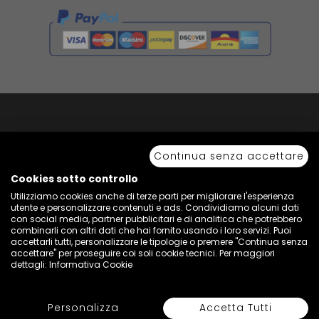
Copyright © 2026 Sport 85 S.R.L. - All Rights Reserved. È vietata la riproduzione
anche parziale.
Continua senza accettare
Via Piave Km 68,600 • 04100 Latina, Italia | P.IVA 01222400598 • N° REA LT -
77855
Cookies sotto controllo
Utilizziamo cookies anche di terze parti per migliorare l'esperienza
utente e personalizzare contenuti e ads. Condividiamo alcuni dati
con social media, partner pubblicitari e di analitica che potrebbero
combinarli con altri dati che hai fornito usando i loro servizi. Puoi
accettarli tutti, personalizzare le tipologie o premere "Continua senza
accettare" per proseguire coi soli cookie tecnici. Per maggiori
dettagli:
Informativa Cookie
Personalizza
Accetta Tutti
Seleziona Colore e Taglia