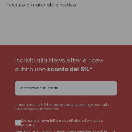
Tessuto e materiale sintetico
Iscriviti alla Newsletter e ricevi
subito uno
sconto del 5%*
*Il codice sconto NON è applicabile sui prodotti già scontati e
sulla categoria Attrezzatura
Dichiaro di aver letto e accettato l'informativa
privacy
Inserendo il tuo indirizzo e-mail, acconsenti a ricevere la newsletter di Sport85. Per