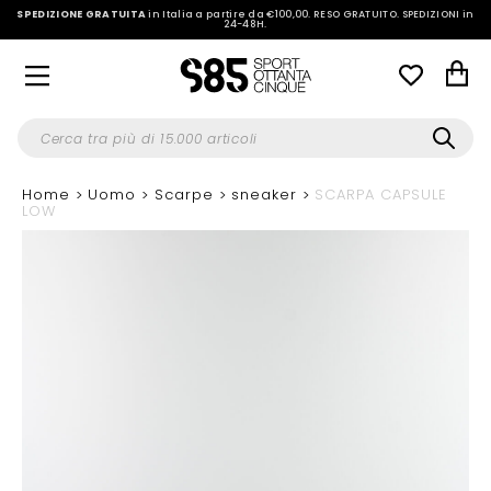
SPEDIZIONE GRATUITA
in Italia a partire da €100,00.
RESO GRATUITO. SPEDIZIONI in
24-48H
.
Home
Uomo
Scarpe
sneaker
SCARPA CAPSULE
LOW