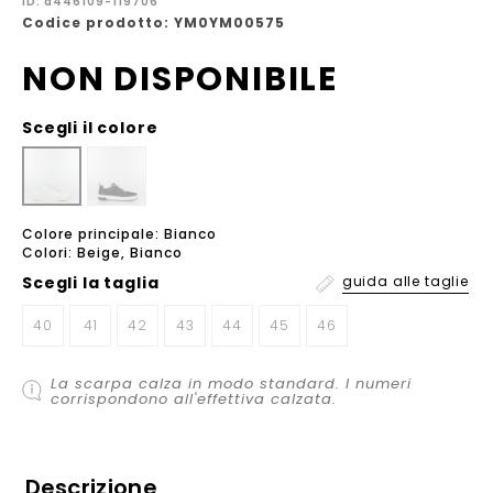
ID: a446109-119706
Codice prodotto: YM0YM00575
NON DISPONIBILE
Scegli il colore
Colore principale: Bianco
Colori: Beige, Bianco
Scegli la
taglia
guida alle taglie
40
41
42
43
44
45
46
La scarpa calza in modo standard. I numeri
corrispondono all'effettiva calzata.
Descrizione