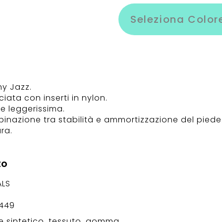
Seleziona Color
y Jazz.
ata con inserti in nylon.
re leggerissima.
inazione tra stabilità e ammortizzazione del piede
ra.
to
ALS
-449
 sintetico, tessuto, gomma.