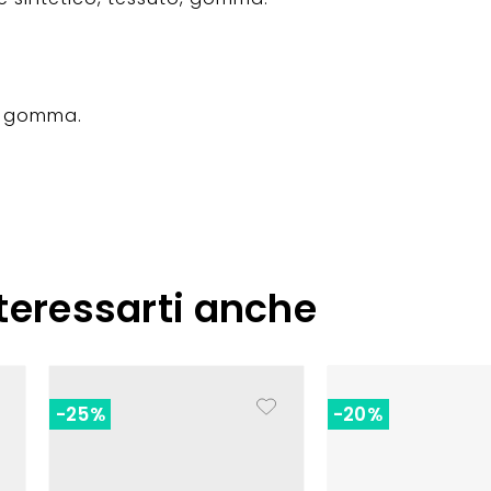
a, gomma.
teressarti anche
-25%
-20%