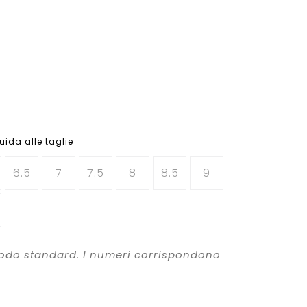
e gambali
e gambali
on
&
Bambino
Trekking
Running
Donna
Uomo
imento
 per lo sport
ori
ori
rt
SCOPRI
SCOPRI
SCOPRI
SCOPRI
SCOPRI
SCOPRI
uida alle taglie
6.5
7
7.5
8
8.5
9
modo standard. I numeri corrispondono