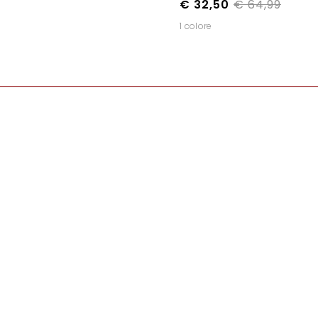
€ 32,50
€ 64,99
1 colore