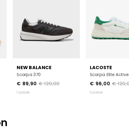
NEW BALANCE
LACOSTE
Scarpa 370
Scarpa Elite Activ
€ 89,90
€ 120,00
€ 96,00
€ 120,
1 colore
1 colore
on