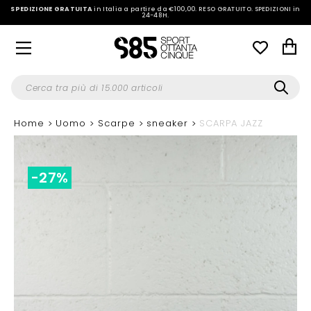
SPEDIZIONE GRATUITA
in Italia a partire da €100,00.
RESO GRATUITO. SPEDIZIONI in
24-48H
.
Home
Uomo
Scarpe
sneaker
SCARPA JAZZ
-27%