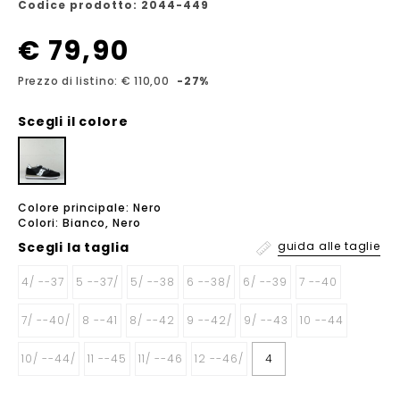
Codice prodotto: 2044-449
€ 79,90
Prezzo di listino: € 110,00
-27%
Scegli il colore
Colore principale: Nero
Colori: Bianco, Nero
Scegli la
taglia
guida alle taglie
4/ --37
5 --37/
5/ --38
6 --38/
6/ --39
7 --40
7/ --40/
8 --41
8/ --42
9 --42/
9/ --43
10 --44
10/ --44/
11 --45
11/ --46
12 --46/
4