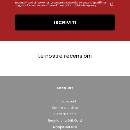
Inserendo il tuo indirizzo e-mail, acconsenti a ricevere la newsletter di Sport85. Per
maggiori informazioni consulta la nostra Informativa a tutela della privacy.
ISCRIVITI
Le nostre recensioni
ACCOUNT
Il mio account
Controlla ordine
Lista desideri
Regala una Gift Card
Mappa del sito