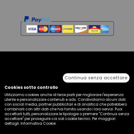
Copyright © 2026 Sport 85 S.R.L. - All Rights Reserved. È vietata la riproduzione
anche parziale.
Continua senza accettare
Via Piave Km 68,600 • 04100 Latina, Italia | P.IVA 01222400598 • N° REA LT -
77855
Cookies sotto controllo
Utilizziamo cookies anche di terze parti per migliorare l'esperienza
utente e personalizzare contenuti e ads. Condividiamo alcuni dati
con social media, partner pubblicitari e di analitica che potrebbero
combinarli con altri dati che hai fornito usando i loro servizi. Puoi
accettarli tutti, personalizzare le tipologie o premere "Continua senza
accettare" per proseguire coi soli cookie tecnici. Per maggiori
dettagli:
Informativa Cookie