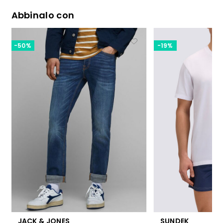
Abbinalo con
-50%
-19%
JACK & JONES
SUNDEK