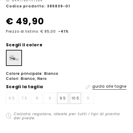
ID: a441790-117394
Codice prodotto: 385839-01
€ 49,90
Prezzo di listino: € 85,00
-41%
Scegli il colore
Colore principale: Bianco
Colori: Bianco, Nero
Scegli la
taglia
guida alle taglie
6.5
7.5
8
9
9.5
10.5
11
Calzata regolare, ideale per tutti i tipi di pianta
del piede.