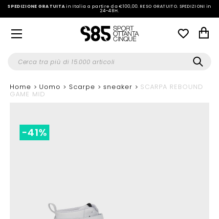
SPEDIZIONE GRATUITA
in Italia a partire da €100,00.
RESO GRATUITO. SPEDIZIONI in
24-48H
.
Home
Uomo
Scarpe
sneaker
SCARPA REBOUND
GAME MID
-41%