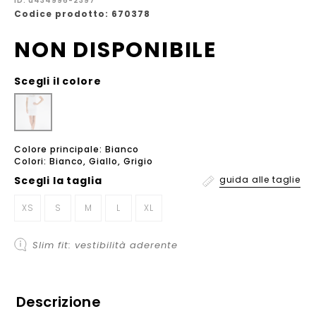
ID: a434996-2397
Codice prodotto: 670378
NON DISPONIBILE
Scegli il colore
Colore principale: Bianco
Colori: Bianco, Giallo, Grigio
Scegli la
taglia
guida alle taglie
XS
S
M
L
XL
Slim fit: vestibilità aderente
Descrizione