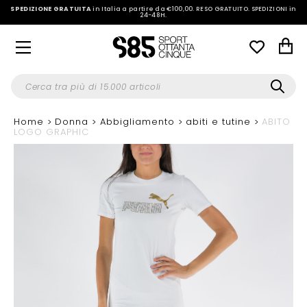
SPEDIZIONE GRATUITA
in Italia a partire da €100,00.
RESO GRATUITO. SPEDIZIONI in
24-48H
.
Home
Donna
Abbigliamento
abiti e tutine
ABITO
LOGO GRAPHIC