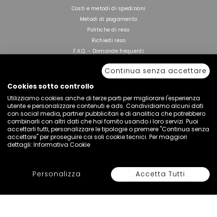
Costi e metodi di spedizioni
Metodi di pagamento
Politiche di reso
Richiedi reso
F.A.Q. - Domande frequenti
Continua senza accettare
Cookies sotto controllo
INFORMAZIONI SU
Utilizziamo cookies anche di terze parti per migliorare l'esperienza
utente e personalizzare contenuti e ads. Condividiamo alcuni dati
Chi siamo
con social media, partner pubblicitari e di analitica che potrebbero
combinarli con altri dati che hai fornito usando i loro servizi. Puoi
Privacy
accettarli tutti, personalizzare le tipologie o premere "Continua senza
Termini
accettare" per proseguire coi soli cookie tecnici. Per maggiori
Lavora con noi
dettagli:
Informativa Cookie
85FAN - La nostra card
Personalizza
Accetta Tutti
Seleziona Colore e Taglia