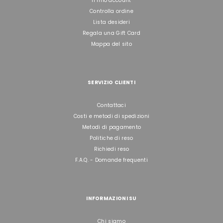
Il mio account
Controlla ordine
Lista desideri
Regala una Gift Card
Mappa del sito
SERVIZIO CLIENTI
Contattaci
Costi e metodi di spedizioni
Metodi di pagamento
Politiche di reso
Richiedi reso
F.A.Q. - Domande frequenti
INFORMAZIONI SU
Chi siamo