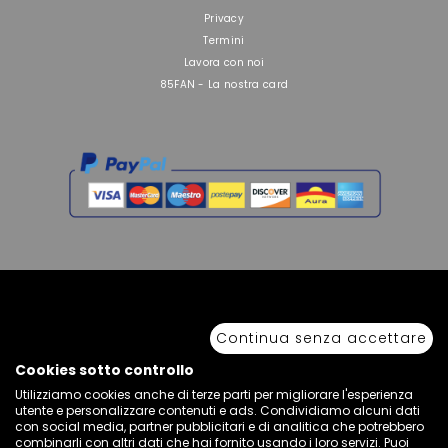
Privacy
Termini
Lavora con noi
85FAN - La nostra card
Continua senza accettare
Copyright © 2026 Sport 85 S.R.L. - All Rights Reserved. È vietata la riproduzione
anche parziale.
Via Piave Km 68,600 • 04100 Latina, Italia | P.IVA 01222400598 • N° REA LT -
Cookies sotto controllo
77855
Utilizziamo cookies anche di terze parti per migliorare l'esperienza
utente e personalizzare contenuti e ads. Condividiamo alcuni dati
con social media, partner pubblicitari e di analitica che potrebbero
combinarli con altri dati che hai fornito usando i loro servizi. Puoi