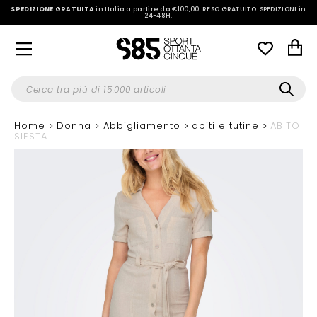
SPEDIZIONE GRATUITA
in Italia a partire da €100,00.
RESO GRATUITO. SPEDIZIONI in
24-48H
.
Home
Donna
Abbigliamento
abiti e tutine
ABITO
SIESTA