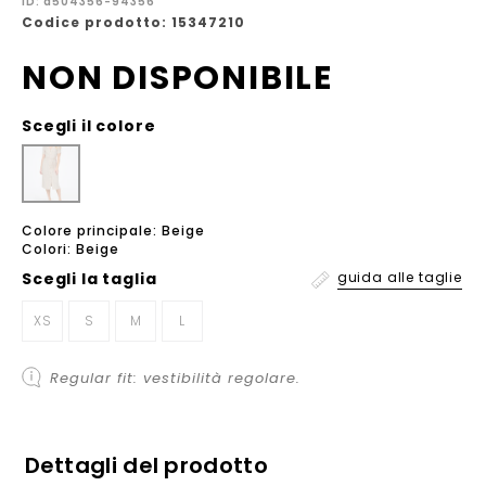
ID: a504356-94356
Codice prodotto: 15347210
NON DISPONIBILE
Scegli il colore
Colore principale: Beige
Colori: Beige
Scegli la
taglia
guida alle taglie
XS
S
M
L
Regular fit: vestibilità regolare.
Dettagli del prodotto