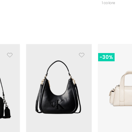
1 colore
-30%