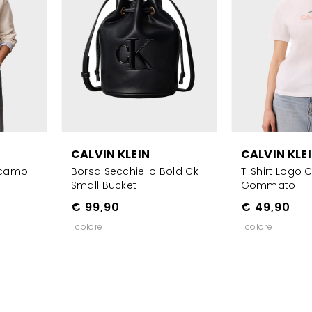
CALVIN KLEIN
CALVIN KLE
icamo
Borsa Secchiello Bold Ck
T-Shirt Logo C
Small Bucket
Gommato
€ 99,90
€ 49,90
1 colore
1 colore