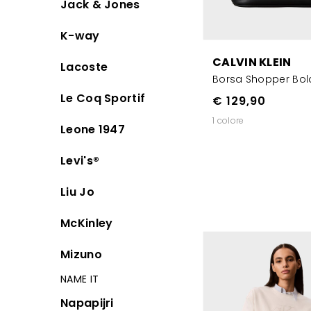
Jack & Jones
K-way
CALVIN KLEIN
Lacoste
Borsa Shopper Bol
Le Coq Sportif
€ 129,90
1 colore
Leone 1947
Levi's®
Liu Jo
McKinley
Mizuno
NAME IT
Napapijri