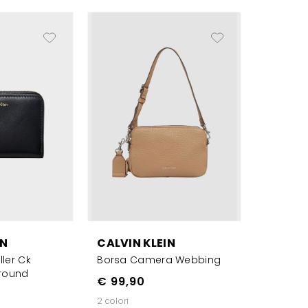
IN
CALVIN KLEIN
ller Ck
Borsa Camera Webbing
round
€ 99,90
2 colori