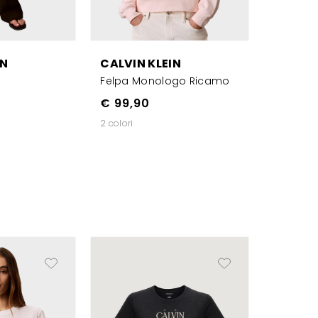
IN
CALVIN KLEIN
o
Felpa Monologo Ricamo
€ 99,90
2 colori