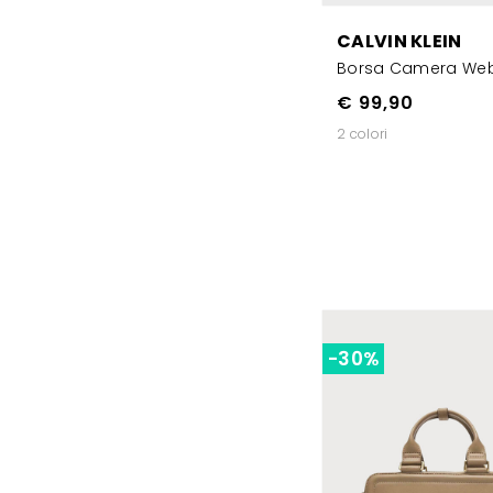
CALVIN KLEIN
Borsa Camera We
€ 99,90
2 colori
-30%