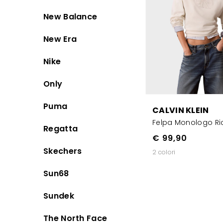
New Balance
New Era
Nike
Only
Puma
CALVIN KLEIN
Felpa Monologo R
Regatta
€ 99,90
Skechers
2 colori
Sun68
Sundek
The North Face