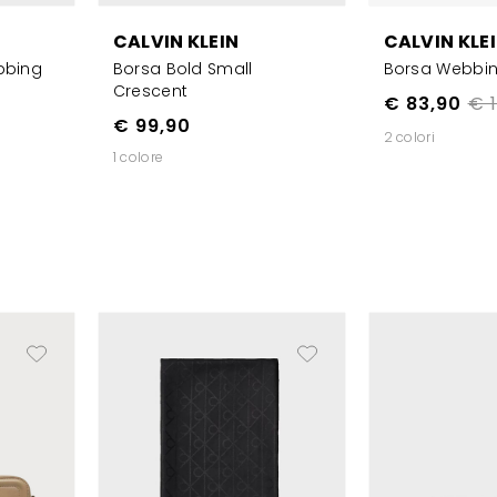
CALVIN KLEIN
CALVIN KLE
bbing
Borsa Bold Small
Borsa Webbi
Crescent
€ 83,90
€ 1
€ 99,90
2 colori
1 colore