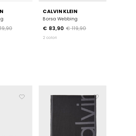
IN
CALVIN KLEIN
ng
Borsa Webbing
19,90
€ 83,90
€ 119,90
2 colori