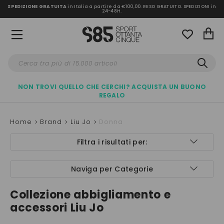
SPEDIZIONE GRATUITA
in Italia a partire da €100,00.
RESO GRATUITO. SPEDIZIONI in
24-48H
.
NON TROVI QUELLO CHE CERCHI? ACQUISTA UN BUONO
REGALO
Home
Brand
Liu Jo
Donna
Filtra i risultati per:
Naviga per Categorie
Collezione abbigliamento e
accessori Liu Jo