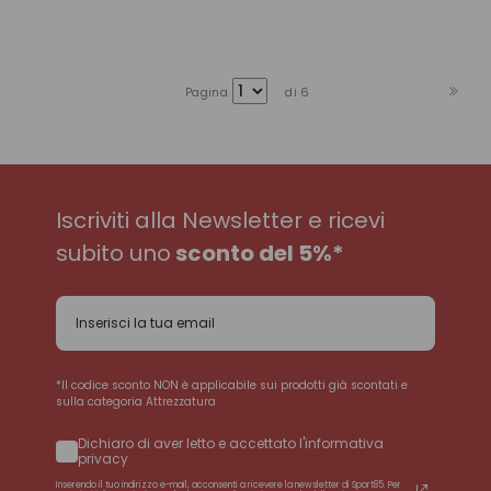
Pagina
di 6
Iscriviti alla Newsletter e ricevi
subito uno
sconto del 5%*
*Il codice sconto NON è applicabile sui prodotti già scontati e
sulla categoria Attrezzatura
Dichiaro di aver letto e accettato l'informativa
privacy
Inserendo il tuo indirizzo e-mail, acconsenti a ricevere la newsletter di Sport85. Per