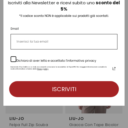
Iscriviti alla Newsletter e ricevi subito uno
sconto del
LIU-JO
LIU-JO
5%
Pashmina Animalier
Felpa Full Zip Scuba
*Il codice sconto NON è applicabile sui prodotti già scontati.
€ 39,00
€ 119,00
1 colore
2 colori
Email
Dichiaro di aver letto e accettato l'informativa privacy
Inserendo il tuo indirizzo e-mail, acconsenti a ricevere la newsletter di Sport85. Per maggiori informazioni consulta la
nostra Informativa a tutela della
Privacy policy.
ISCRIVITI
LIU-JO
LIU-JO
Felpa Full Zip Scuba
Giacca Con Tape Bicolor